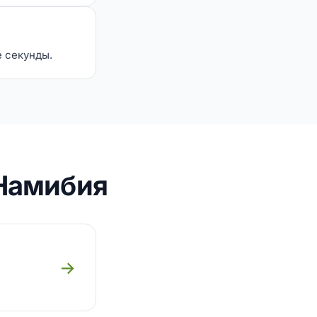
е секунды.
 Намибия
→