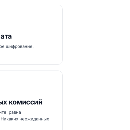
лата
ное шифрование,
ых комиссий
те, равна
. Никаких неожиданных