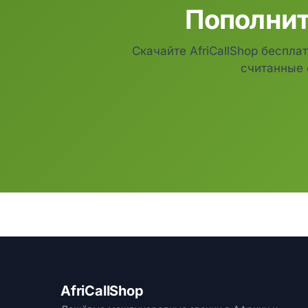
Пополнит
Скачайте AfriCallShop беспла
считанные 
AfriCallShop