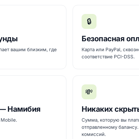
🔒
кунды
Безопасная оп
пает вашим близким, где
Карта или PayPal, сквоз
соответствие PCI-DSS.
💸
 — Намибия
Никаких скрыт
Mobile.
Сумма, которую вы плати
отправленному балансу
комиссий.