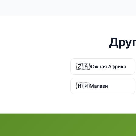
Друг
🇿🇦
Южная Африка
🇲🇼
Малави