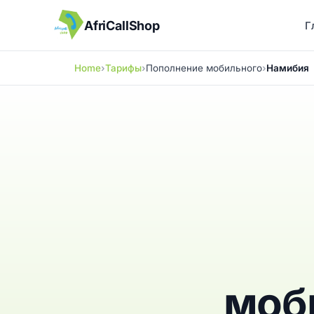
AfriCallShop
Г
Home
Тарифы
Пополнение мобильного
Намибия
моб