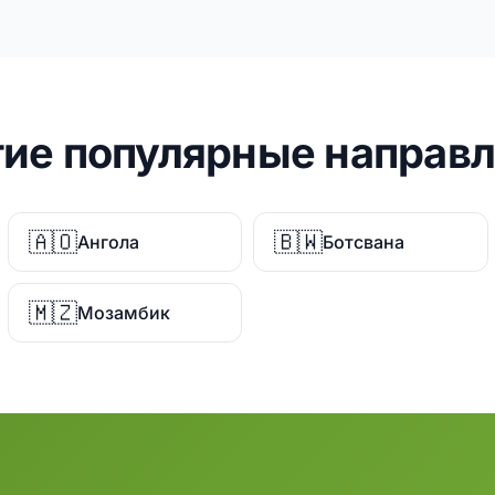
ие популярные направ
🇦🇴
🇧🇼
Ангола
Ботсвана
🇲🇿
Мозамбик