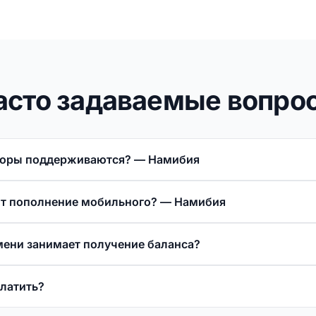
асто задаваемые вопро
торы поддерживаются? — Намибия
ит пополнение мобильного? — Намибия
мени занимает получение баланса?
платить?