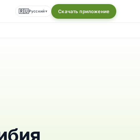
🇷🇺
Скачать приложение
Русский
▾
ибия