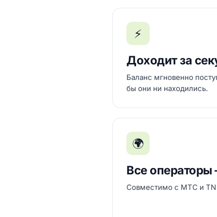
⚡
Доходит за се
Баланс мгновенно посту
бы они ни находились.
🌍
Все операторы
Совместимо с MTC и TN 