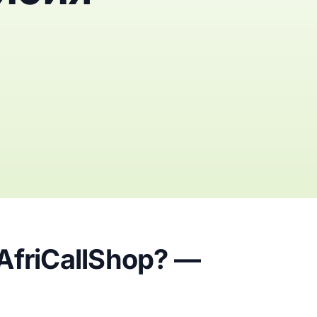
friCallShop? —