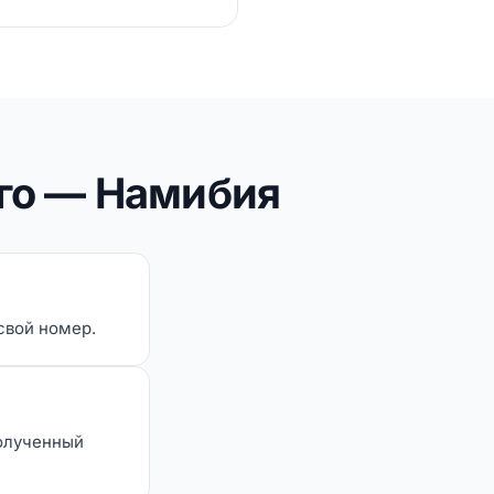
го — Намибия
 свой номер.
полученный