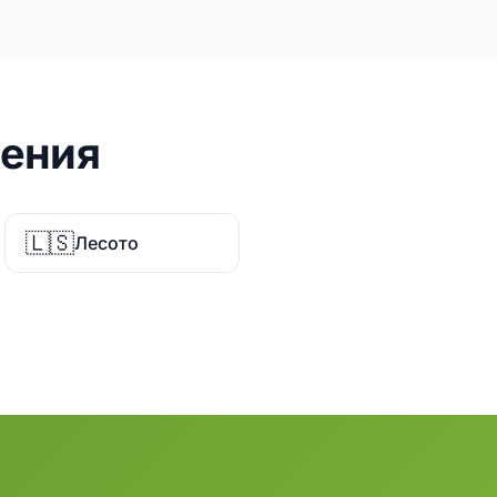
ления
🇱🇸
Лесото