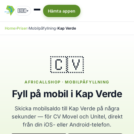
🇸🇪
Hämta appen
▾
Home
Priser
Mobilpåfyllning
Kap Verde
🇨🇻
AFRICALLSHOP · MOBILPÅFYLLNING
Fyll på mobil i Kap Verde
Skicka mobilsaldo till Kap Verde på några
sekunder — för CV Movel och Unitel, direkt
från din iOS- eller Android-telefon.