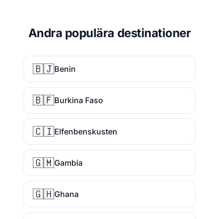
Andra populära destinationer
🇧🇯
Benin
🇧🇫
Burkina Faso
🇨🇮
Elfenbenskusten
🇬🇲
Gambia
🇬🇭
Ghana