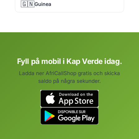
🇬🇳
Guinea
Fyll på mobil i Kap Verde idag.
Ladda ner AfriCallShop gratis och skicka
saldo på några sekunder.