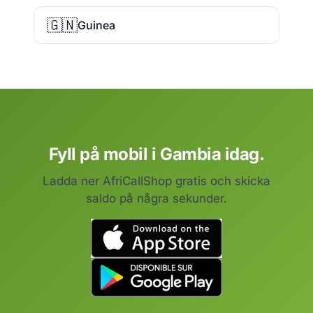
🇬🇳
Guinea
Fyll på mobil i Gambia idag.
Ladda ner AfriCallShop gratis och skicka
saldo på några sekunder.