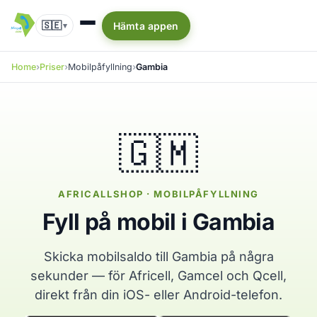
🇸🇪
Hämta appen
▾
Home
Priser
Mobilpåfyllning
Gambia
🇬🇲
AFRICALLSHOP · MOBILPÅFYLLNING
Fyll på mobil i Gambia
Skicka mobilsaldo till Gambia på några
sekunder — för Africell, Gamcel och Qcell,
direkt från din iOS- eller Android-telefon.