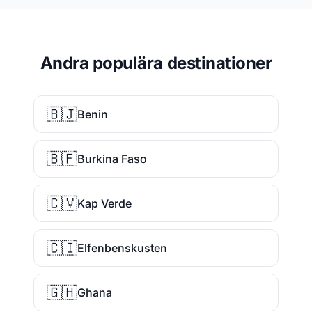
Andra populära destinationer
🇧🇯
Benin
🇧🇫
Burkina Faso
🇨🇻
Kap Verde
🇨🇮
Elfenbenskusten
🇬🇭
Ghana