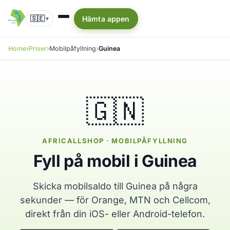
🇸🇪
Hämta appen
▾
Home
Priser
Mobilpåfyllning
Guinea
🇬🇳
AFRICALLSHOP · MOBILPÅFYLLNING
Fyll på mobil i Guinea
Skicka mobilsaldo till Guinea på några
sekunder — för Orange, MTN och Cellcom,
direkt från din iOS- eller Android-telefon.