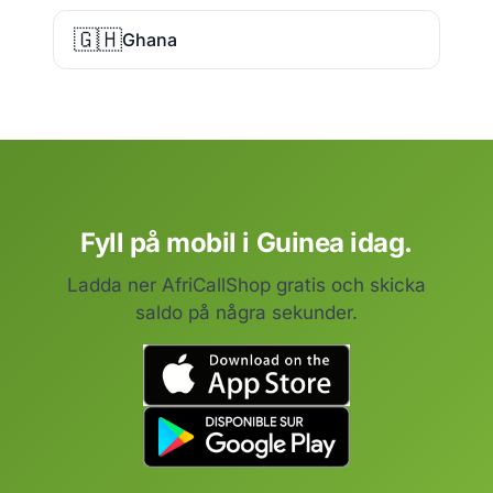
🇬🇭
Ghana
Fyll på mobil i Guinea idag.
Ladda ner AfriCallShop gratis och skicka
saldo på några sekunder.