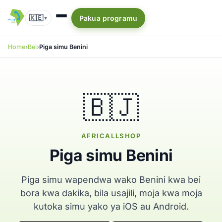
🇰🇪
Pakua programu
▾
Home
Bei
Piga simu Benini
🇧🇯
AFRICALLSHOP
Piga simu Benini
Piga simu wapendwa wako Benini kwa bei
bora kwa dakika, bila usajili, moja kwa moja
kutoka simu yako ya iOS au Android.