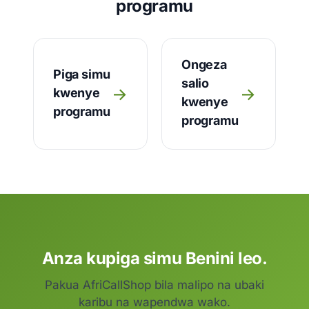
programu
Ongeza
Piga simu
salio
→
→
kwenye
kwenye
programu
programu
Anza kupiga simu Benini leo.
Pakua AfriCallShop bila malipo na ubaki
karibu na wapendwa wako.