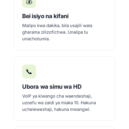
💰
Bei isiyo na kifani
Malipo kwa dakika, bila usajili wala
gharama zilizofichwa. Unalipa tu
unachotumia.
📞
Ubora wa simu wa HD
VoIP ya kiwango cha waendeshaji,
uzoefu wa zaidi ya miaka 10. Hakuna
ucheleweshaji, hakuna mwangwi.