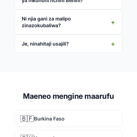
ya mkononi nchini Benini?
Ni njia gani za malipo
zinazokubaliwa?
Je, ninahitaji usajili?
Maeneo mengine maarufu
🇧🇫
Burkina Faso