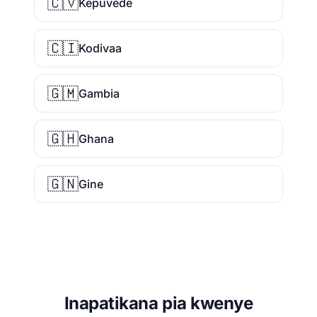
🇨🇻
Kepuvede
🇨🇮
Kodivaa
🇬🇲
Gambia
🇬🇭
Ghana
🇬🇳
Gine
Inapatikana pia kwenye