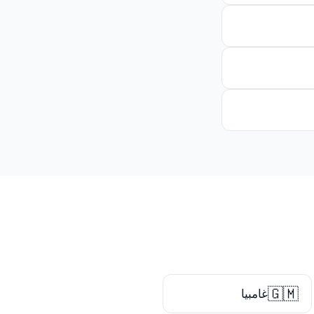
🇬🇲
غامبيا