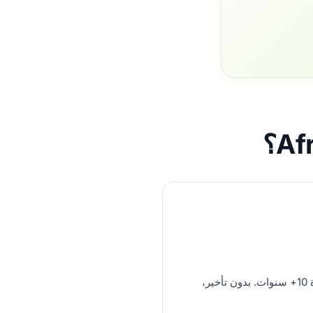
VoIP بمستوى المشغلين، خبرة 10+ سنوات. بدون تأخير،