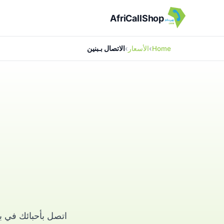
AfriCallShop
Home
الأسعار
الاتصال بـبنين