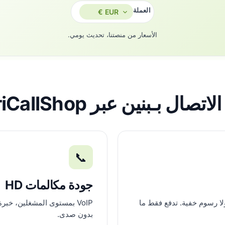
العملة
الأسعار من منصتنا، تحديث يومي.
اتصال بـبنين عبر AfriCallShop؟
📞
جودة مكالمات HD
لا رسوم خفية. تدفع فقط ما
بدون صدى.