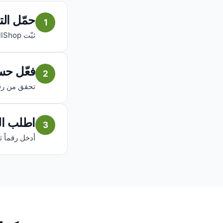
حمّل ال
1
ثبّت AfriCallShop مجاناً على iOS أو Android.
فعّل حس
2
تحقق من رقمك
اطلب ال
3
أدخل رقماً ثا