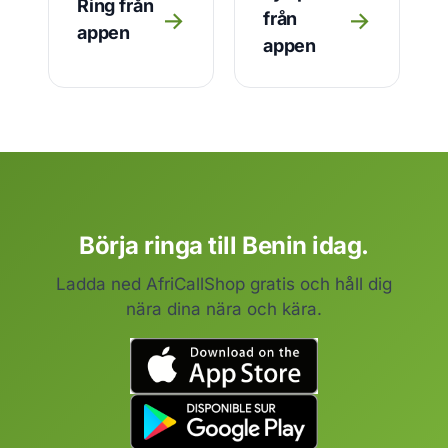
Ring från
→
→
från
appen
appen
Börja ringa till Benin idag.
Ladda ned AfriCallShop gratis och håll dig
nära dina nära och kära.