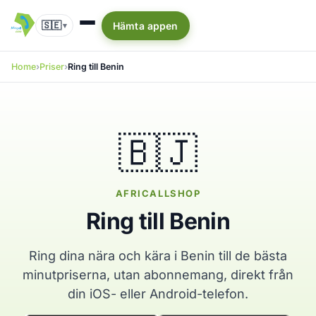
🇸🇪
Hämta appen
▾
Home
Priser
Ring till Benin
🇧🇯
AFRICALLSHOP
Ring till Benin
Ring dina nära och kära i Benin till de bästa
minutpriserna, utan abonnemang, direkt från
din iOS- eller Android-telefon.