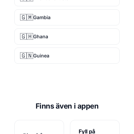
🇬🇲
Gambia
🇬🇭
Ghana
🇬🇳
Guinea
Finns även i appen
Fyll på