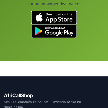
karibu na wapendwa wako.
AfriCallShop
Simu za kimataifa za bei nafuu kwenda Afrika na
dunia nzima.