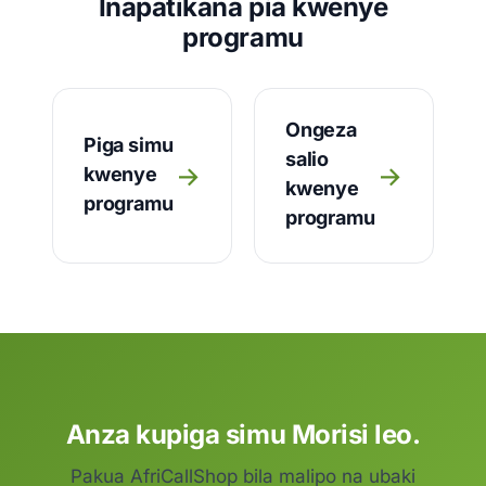
Inapatikana pia kwenye
programu
Ongeza
Piga simu
salio
→
→
kwenye
kwenye
programu
programu
Anza kupiga simu Morisi leo.
Pakua AfriCallShop bila malipo na ubaki