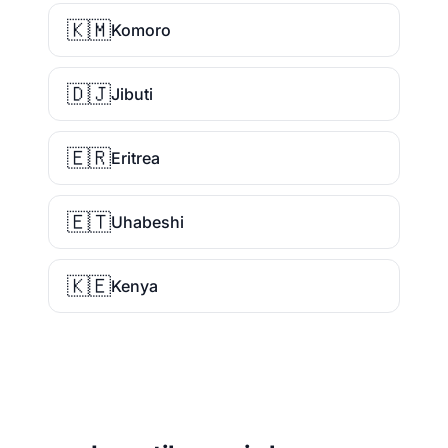
🇰🇲
Komoro
🇩🇯
Jibuti
🇪🇷
Eritrea
🇪🇹
Uhabeshi
🇰🇪
Kenya