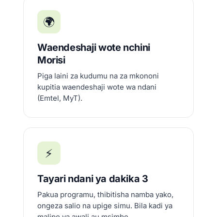
🌍
Waendeshaji wote nchini
Morisi
Piga laini za kudumu na za mkononi
kupitia waendeshaji wote wa ndani
(Emtel, MyT).
⚡
Tayari ndani ya dakika 3
Pakua programu, thibitisha namba yako,
ongeza salio na upige simu. Bila kadi ya
malipo ya awali au msimbo.