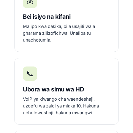
💰
Bei isiyo na kifani
Malipo kwa dakika, bila usajili wala
gharama zilizofichwa. Unalipa tu
unachotumia.
📞
Ubora wa simu wa HD
VoIP ya kiwango cha waendeshaji,
uzoefu wa zaidi ya miaka 10. Hakuna
ucheleweshaji, hakuna mwangwi.