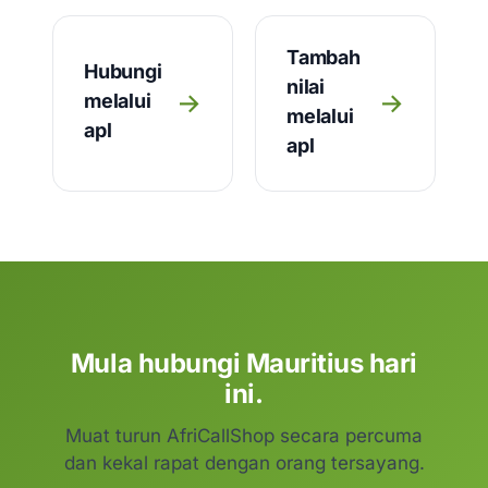
Tambah
Hubungi
nilai
→
→
melalui
melalui
apl
apl
Mula hubungi Mauritius hari
ini.
Muat turun AfriCallShop secara percuma
dan kekal rapat dengan orang tersayang.