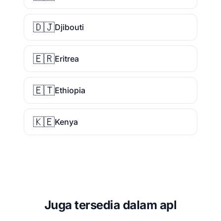
🇩🇯
Djibouti
🇪🇷
Eritrea
🇪🇹
Ethiopia
🇰🇪
Kenya
Juga tersedia dalam apl