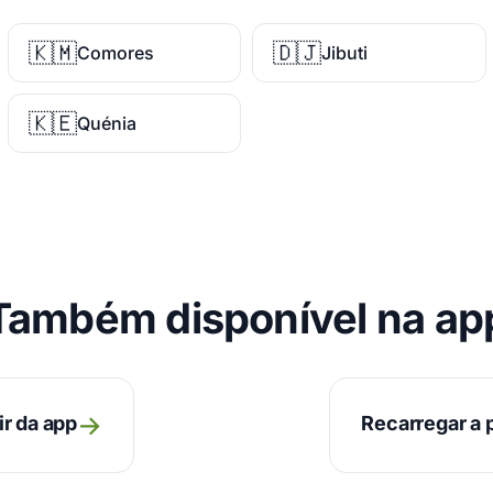
🇰🇲
🇩🇯
Comores
Jibuti
🇰🇪
Quénia
Também disponível na ap
→
ir da app
Recarregar a p