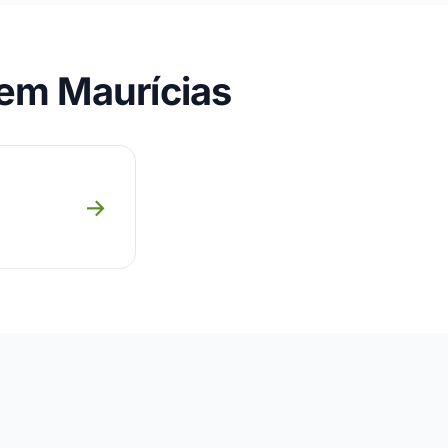
em Maurícias
→