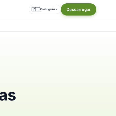
🇵🇹
Descarregar
Português
▾
ias