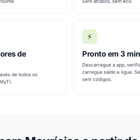
onsome.
Sem atrasos, sem eco.
⚡
ores de
Pronto em 3 mi
Descarregue a app, verif
carregue saldo e ligue. S
ravés de todos os
sem códigos.
 MyT).