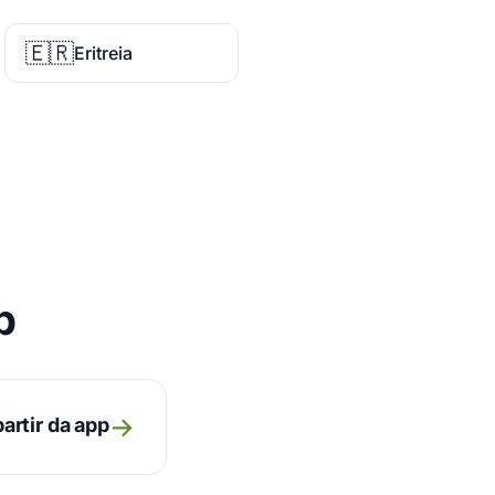
🇪🇷
Eritreia
p
→
artir da app