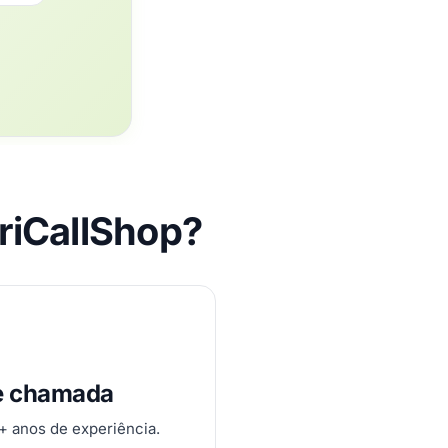
friCallShop?
e chamada
0+ anos de experiência.