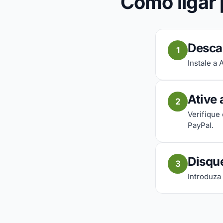
Como ligar 
Desca
1
Instale a
Ative 
2
Verifique
PayPal.
Disqu
3
Introduza