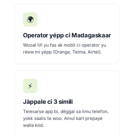
🌍
Operator yépp ci Madagaskaar
Wooal liñ yu fas ak mobil ci operator yu
réew mi yépp (Orange, Telma, Airtel).
⚡
Jàppale ci 3 simili
Telesarse app bi, dëggal sa limu telefon,
yokk xaalis te woo. Amul kart prepaye
walla kód.