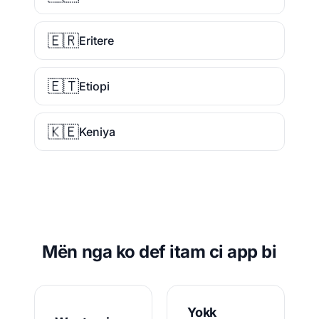
🇪🇷
Eritere
🇪🇹
Etiopi
🇰🇪
Keniya
Mën nga ko def itam ci app bi
Yokk