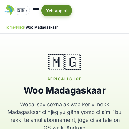
🇸🇳
Yeb app bi
▾
Home
Njëg
Woo Madagaskaar
🇲🇬
AFRICALLSHOP
Woo Madagaskaar
Wooal say soxna ak waa kër yi nekk
Madagaskaar ci njëg yu gëna yomb ci simili bu
nekk, te amul abonnement, jóge ci sa telefon
iOS walla Android.