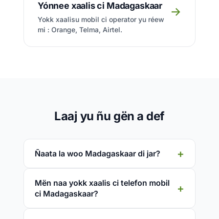
Yónnee xaalis ci Madagaskaar
→
Yokk xaalisu mobil ci operator yu réew
mi : Orange, Telma, Airtel.
Laaj yu ñu gën a def
Ñaata la woo Madagaskaar di jar?
Mën naa yokk xaalis ci telefon mobil
ci Madagaskaar?