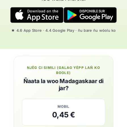
★ 4.6 App Store · 4.4 Google Play · ñu bare ñu wóolu ko
NJËG CI SIMILI (GALAG YÉPP LAÑ KO
BOOLE)
Ñaata la woo Madagaskaar di
jar?
MOBIL
0,45 €