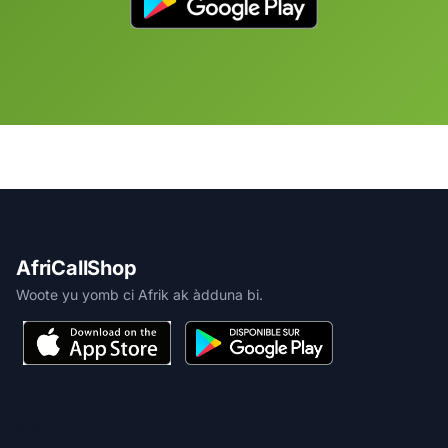
AfriCallShop
Woote yu yomb ci Afrik ak àdduna bi.
MBIR