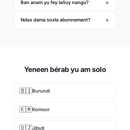
Ban anam yu fey lañuy nangu?
Ndax dama soxla abonnement?
Yeneen bérab yu am solo
🇧🇮
Burundi
🇰🇲
Komoor
🇩🇯
Jibuti