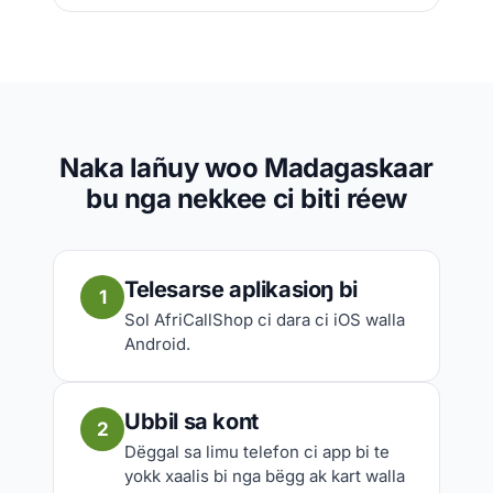
Naka lañuy woo Madagaskaar
bu nga nekkee ci biti réew
Telesarse aplikasioŋ bi
1
Sol AfriCallShop ci dara ci iOS walla
Android.
Ubbil sa kont
2
Dëggal sa limu telefon ci app bi te
yokk xaalis bi nga bëgg ak kart walla