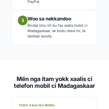
PayPal.
Woo sa nekkandoo
3
Bindal limu liñ bu fas walla mobil ci
Madagaskaar, ak kódu réew mi, te
tàmbali woote.
Mën nga itam yokk xaalis ci
telefon mobil ci Madagaskaar
YOKK XAALISU MOBIL