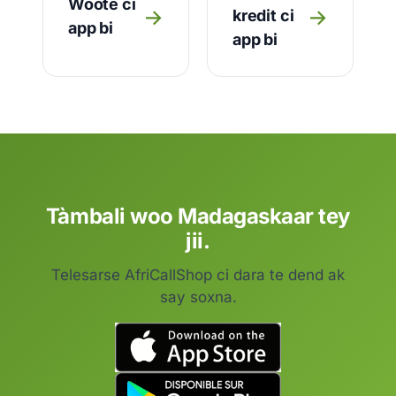
Woote ci
→
→
kredit ci
app bi
app bi
Tàmbali woo Madagaskaar tey
jii.
Telesarse AfriCallShop ci dara te dend ak
say soxna.