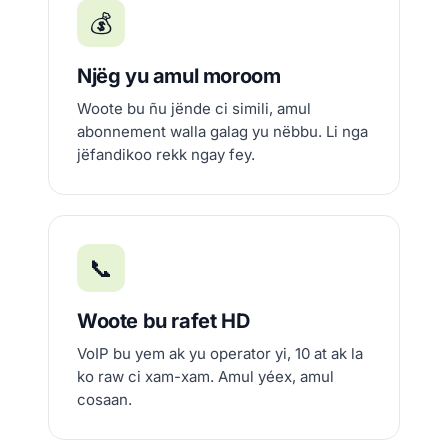
💰
Njëg yu amul moroom
Woote bu ñu jënde ci simili, amul
abonnement walla galag yu nëbbu. Li nga
jëfandikoo rekk ngay fey.
📞
Woote bu rafet HD
VoIP bu yem ak yu operator yi, 10 at ak la
ko raw ci xam-xam. Amul yéex, amul
cosaan.