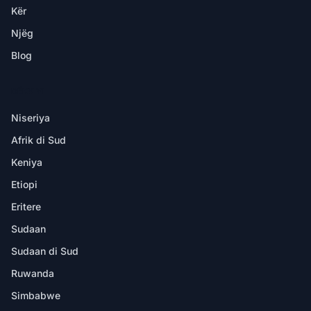
Kër
Njëg
Blog
DËKK YI
Niseriya
Afrik di Sud
Keniya
Etiopi
Eritere
Sudaan
Sudaan di Sud
Ruwanda
Simbabwe