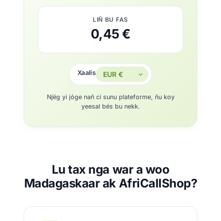
LIÑ BU FAS
0,45 €
Xaalis
Njëg yi jóge nañ ci sunu plateforme, ñu koy
yeesal bés bu nekk.
Lu tax nga war a woo
Madagaskaar ak AfriCallShop?