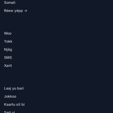
Somali
Réew yépp →
CI APP BI
Woo
Yokk
Njëg
SMS
Xarit
NDIMBAL
Laaj yu bari
Jokkoo
Kaartu sit bi
Sart yi