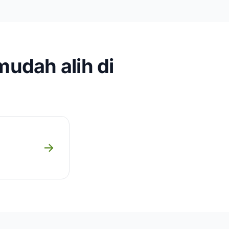
mudah alih di
→