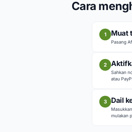
Cara mengh
Muat t
1
Pasang Af
Aktif
2
Sahkan no
atau PayP
Dail k
3
Masukkan 
mulakan p