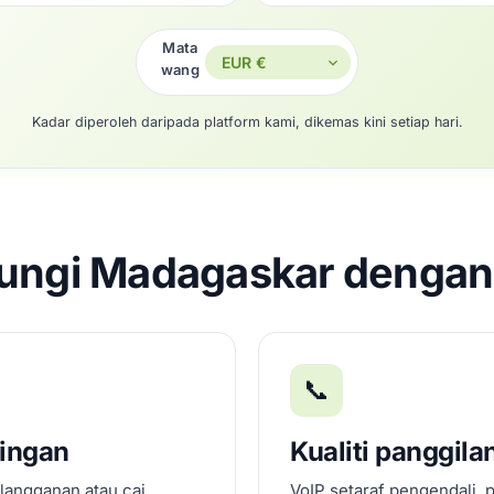
Mata
wang
Kadar diperoleh daripada platform kami, dikemas kini setiap hari.
ngi Madagaskar dengan 
📞
dingan
Kualiti panggila
 langganan atau caj
VoIP setaraf pengendali, 