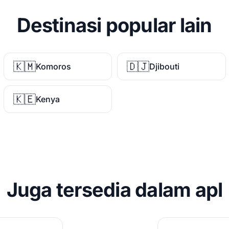
Destinasi popular lain
🇰🇲
🇩🇯
Komoros
Djibouti
🇰🇪
Kenya
Juga tersedia dalam apl