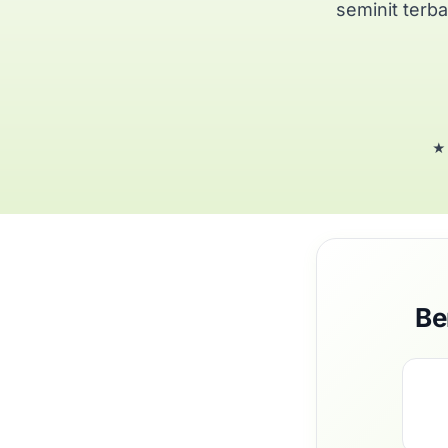
seminit terba
★ 
Be