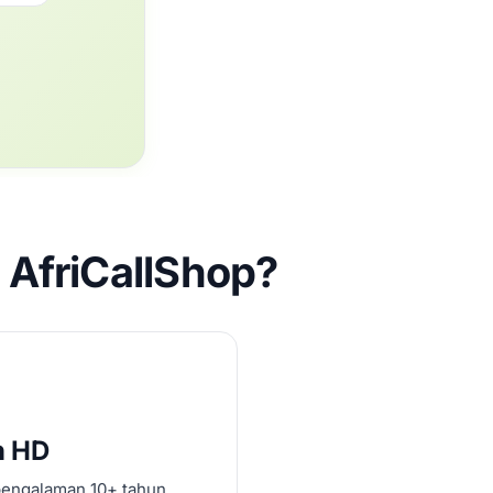
AfriCallShop?
n HD
pengalaman 10+ tahun.