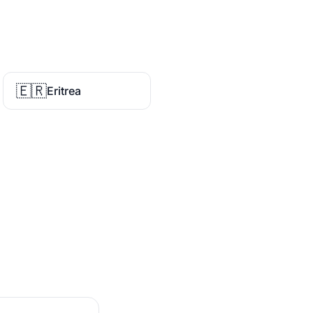
🇪🇷
Eritrea