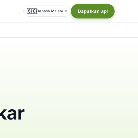
🇸🇬
Dapatkan apl
Bahasa Melayu
▾
kar