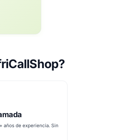
friCallShop?
lamada
0+ años de experiencia. Sin