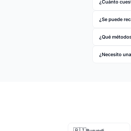
¿Cuánto cuest
¿Se puede rec
¿Qué métodos
¿Necesito una
🇧🇮
Burundi