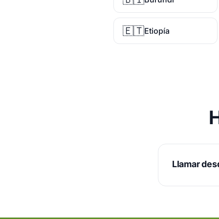
🇪🇹
Etiopía
H
Llamar des