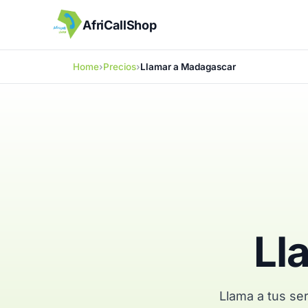
AfriCallShop
Home
Precios
Llamar a Madagascar
Ll
Llama a tus se