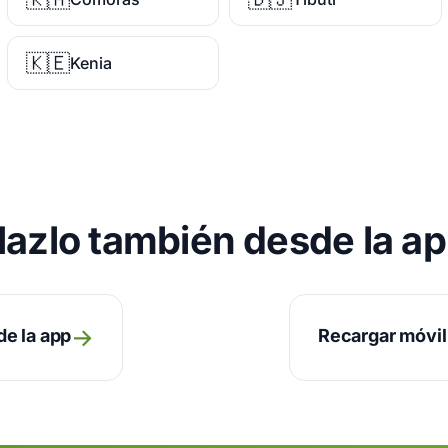
🇰🇪
Kenia
azlo también desde la a
→
de la app
Recargar móvil