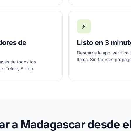
⚡
dores de
Listo en 3 minu
Descarga la app, verifica 
llama. Sin tarjetas prepag
ravés de todos los
, Telma, Airtel).
r a Madagascar desde el