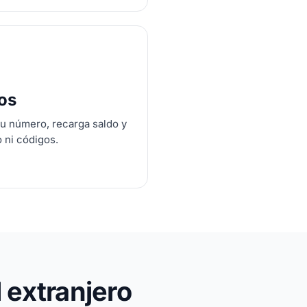
tos
tu número, recarga saldo y
o ni códigos.
 extranjero