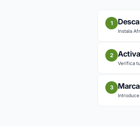
Descar
1
Instala Af
Activa
2
Verifica 
Marca
3
Introduce 