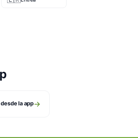
pp
→
 desde la app