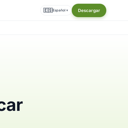
🇪🇸
Descargar
Español
▾
car