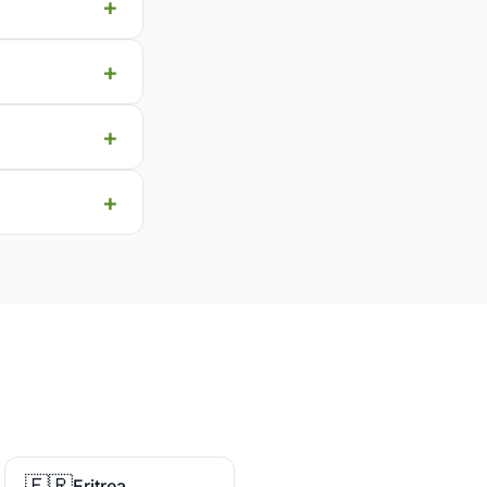
🇪🇷
Eritrea