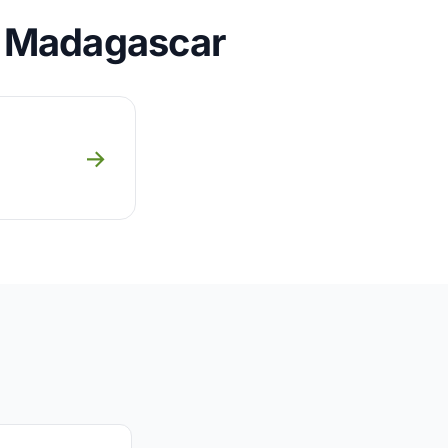
n Madagascar
→