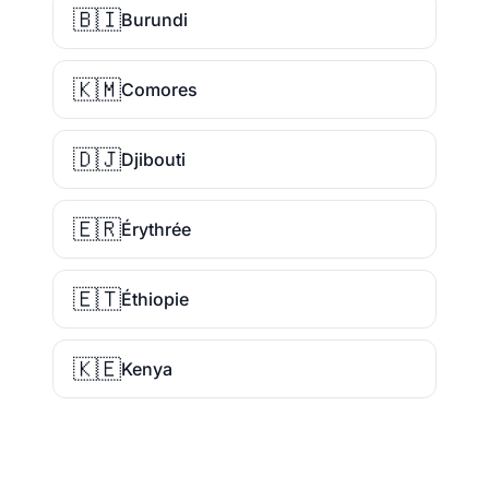
🇧🇮
Burundi
🇰🇲
Comores
🇩🇯
Djibouti
🇪🇷
Érythrée
🇪🇹
Éthiopie
🇰🇪
Kenya