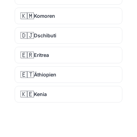
🇰🇲
Komoren
🇩🇯
Dschibuti
🇪🇷
Eritrea
🇪🇹
Äthiopien
🇰🇪
Kenia