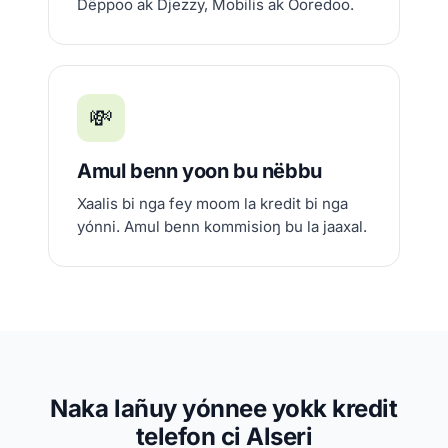
Dëppoo ak Djezzy, Mobilis ak Ooredoo.
💸
Amul benn yoon bu nëbbu
Xaalis bi nga fey moom la kredit bi nga
yónni. Amul benn kommisioŋ bu la jaaxal.
Naka lañuy yónnee yokk kredit
telefon ci Alseri