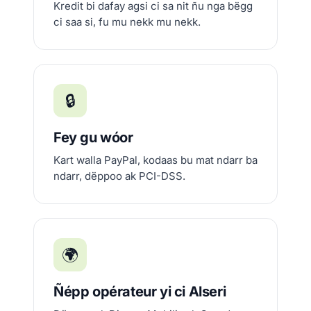
Kredit bi dafay agsi ci sa nit ñu nga bëgg
ci saa si, fu mu nekk mu nekk.
🔒
Fey gu wóor
Kart walla PayPal, kodaas bu mat ndarr ba
ndarr, dëppoo ak PCI-DSS.
🌍
Ñépp opérateur yi ci Alseri