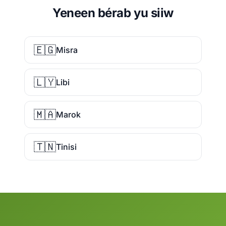
Yeneen bérab yu siiw
🇪🇬
Misra
🇱🇾
Libi
🇲🇦
Marok
🇹🇳
Tinisi