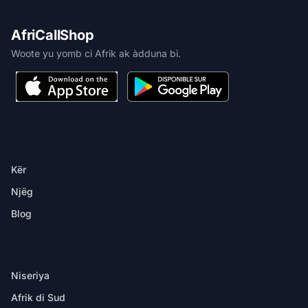
AfriCallShop
Woote yu yomb ci Afrik ak àdduna bi.
MBIR
Kër
Njëg
Blog
DËKK YI
Niseriya
Afrik di Sud