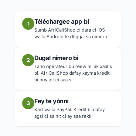
Téléchargee app bi
1
Sumb AfriCallShop ci dara ci iOS
walla Android te dëggal sa nimero.
Dugal nimero bi
2
Tànn opérateur bu réew mi ak xaalis
bi. AfriCallShop dafay xayma kredit
bi ñuy jot ci saa si.
Fey te yónni
3
Kart walla PayPal. Kredit bi dafay
agsi ci sa nit ci ay saa rekk.