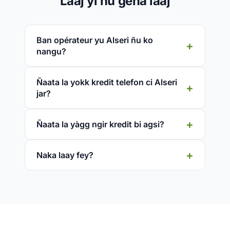
Laaj yi ñu gëna laaj
Ban opérateur yu Alseri ñu ko
nangu?
Ñaata la yokk kredit telefon ci Alseri
jar?
Ñaata la yàgg ngir kredit bi agsi?
Naka laay fey?