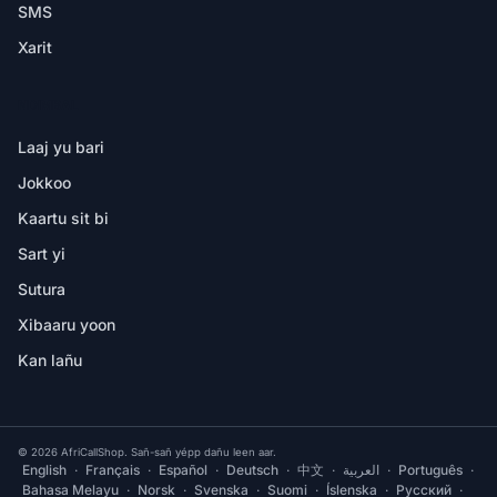
SMS
Xarit
NDIMBAL
Laaj yu bari
Jokkoo
Kaartu sit bi
Sart yi
Sutura
Xibaaru yoon
Kan lañu
© 2026 AfriCallShop. Sañ-sañ yépp dañu leen aar.
English
·
Français
·
Español
·
Deutsch
·
中文
·
العربية
·
Português
·
Bahasa Melayu
·
Norsk
·
Svenska
·
Suomi
·
Íslenska
·
Русский
·