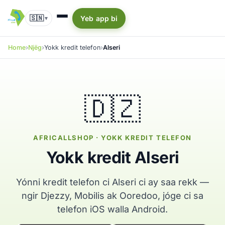
🇸🇳
Yeb app bi
▾
Home
Njëg
Yokk kredit telefon
Alseri
🇩🇿
AFRICALLSHOP · YOKK KREDIT TELEFON
Yokk kredit Alseri
Yónni kredit telefon ci Alseri ci ay saa rekk —
ngir Djezzy, Mobilis ak Ooredoo, jóge ci sa
telefon iOS walla Android.