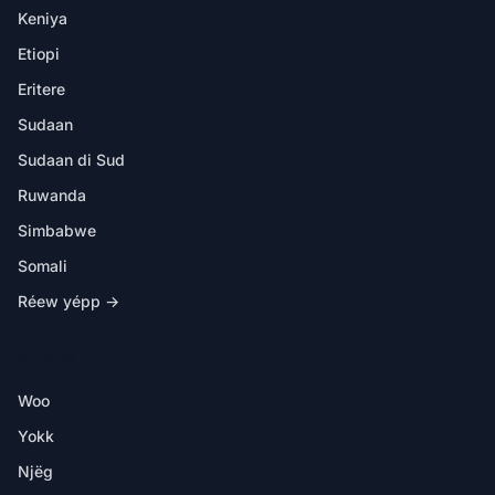
Keniya
Etiopi
Eritere
Sudaan
Sudaan di Sud
Ruwanda
Simbabwe
Somali
Réew yépp →
CI APP BI
Woo
Yokk
Njëg