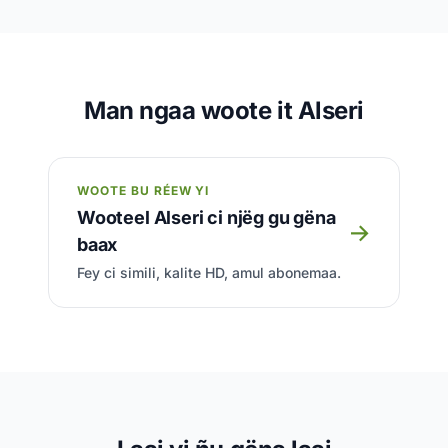
Man ngaa woote it Alseri
WOOTE BU RÉEW YI
Wooteel Alseri ci njëg gu gëna
→
baax
Fey ci simili, kalite HD, amul abonemaa.