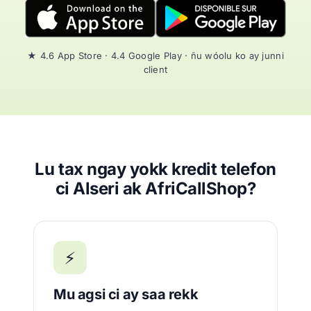
★ 4.6 App Store · 4.4 Google Play · ñu wóolu ko ay junni
client
Lu tax ngay yokk kredit telefon
ci Alseri ak AfriCallShop?
⚡
Mu agsi ci ay saa rekk