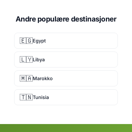
Andre populære destinasjoner
🇪🇬
Egypt
🇱🇾
Libya
🇲🇦
Marokko
🇹🇳
Tunisia