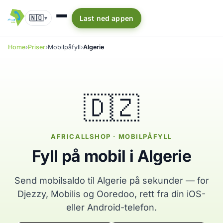
🇳🇴
Last ned appen
▾
Home
Priser
Mobilpåfyll
Algerie
🇩🇿
AFRICALLSHOP · MOBILPÅFYLL
Fyll på mobil i Algerie
Send mobilsaldo til Algerie på sekunder — for
Djezzy, Mobilis og Ooredoo, rett fra din iOS-
eller Android-telefon.