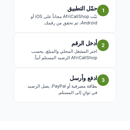
حمّل التطبيق
1
ثبّت AfriCallShop مجاناً على iOS أو
Android، ثم تحقق من رقمك.
أدخل الرقم
2
اختر المشغل المحلي والمبلغ، يحسب
AfriCallShop الرصيد المستلم آنياً.
ادفع وأرسل
3
بطاقة مصرفية أو PayPal، يصل الرصيد
في ثوانٍ إلى المستلم.