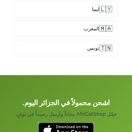
🇱🇾
ليبيا
🇲🇦
المغرب
🇹🇳
تونس
اشحن محمولاً في الجزائر اليوم.
حمّل AfriCallShop مجاناً وأرسل رصيداً في ثوانٍ.