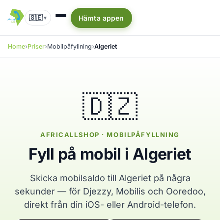
🇸🇪
Hämta appen
▾
Home
Priser
Mobilpåfyllning
Algeriet
🇩🇿
AFRICALLSHOP · MOBILPÅFYLLNING
Fyll på mobil i Algeriet
Skicka mobilsaldo till Algeriet på några
sekunder — för Djezzy, Mobilis och Ooredoo,
direkt från din iOS- eller Android-telefon.