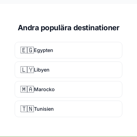
Andra populära destinationer
🇪🇬
Egypten
🇱🇾
Libyen
🇲🇦
Marocko
🇹🇳
Tunisien