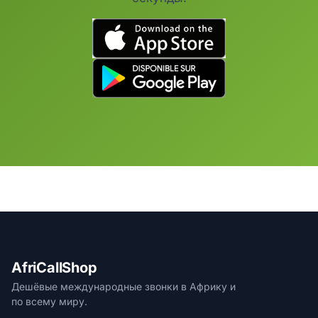
AfriCallShop
Дешёвые международные звонки в Африку и
по всему миру.