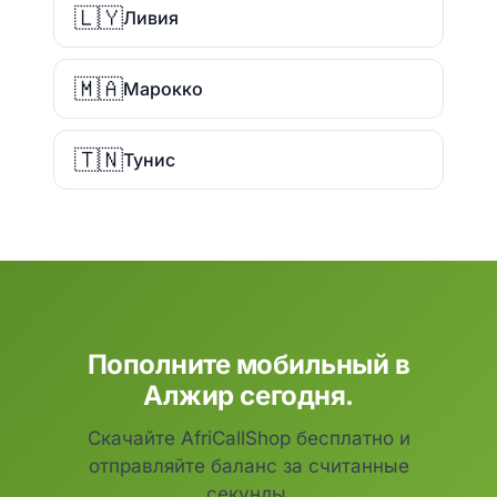
🇱🇾
Ливия
🇲🇦
Марокко
🇹🇳
Тунис
Пополните мобильный в
Алжир сегодня.
Скачайте AfriCallShop бесплатно и
отправляйте баланс за считанные
секунды.