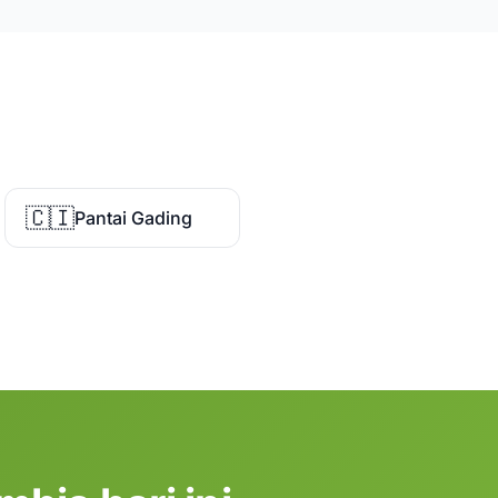
🇨🇮
Pantai Gading