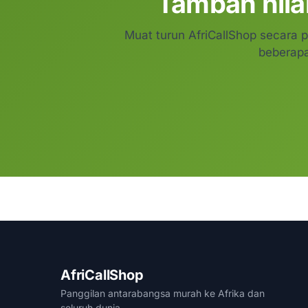
Tambah nilai
Muat turun AfriCallShop secara 
beberapa
AfriCallShop
Panggilan antarabangsa murah ke Afrika dan
seluruh dunia.