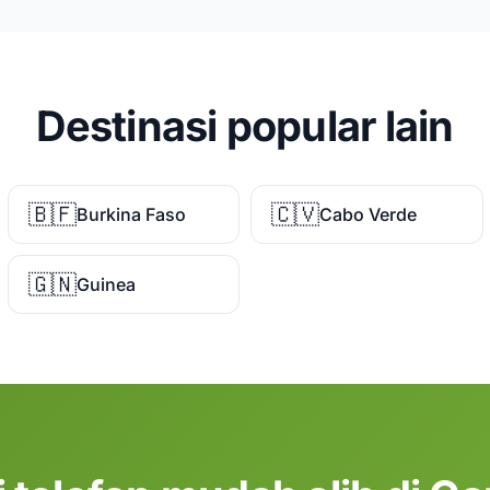
Destinasi popular lain
🇧🇫
🇨🇻
Burkina Faso
Cabo Verde
🇬🇳
Guinea