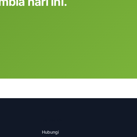
bia hari ini.
DALAM APL
Hubungi