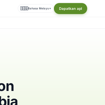
🇸🇬
Dapatkan apl
Bahasa Melayu
▾
fon
bia