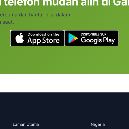
 telefon mudah alih di Gam
percuma dan hantar nilai dalam
 saat.
PRODUK
DESTINASI
Laman Utama
Nigeria