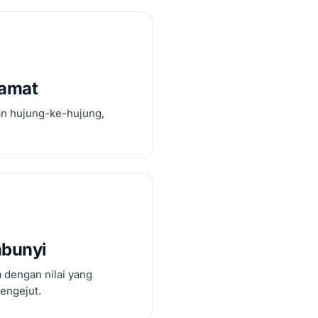
lamat
an hujung-ke-hujung,
mbunyi
 dengan nilai yang
engejut.