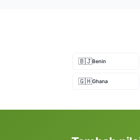
🇧🇯
Benin
🇬🇭
Ghana