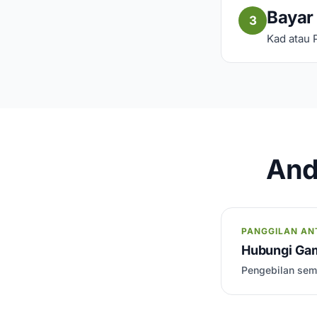
Bayar
3
Kad atau 
And
PANGGILAN A
Hubungi Gam
Pengebilan semi