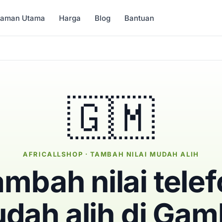
Laman Utama
Harga
Blog
Bantuan
🇬🇲
AFRICALLSHOP · TAMBAH NILAI MUDAH ALIH
mbah nilai tele
dah alih di Gam