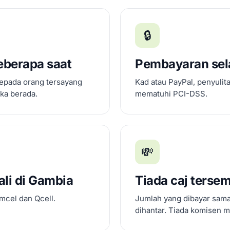
🔒
eberapa saat
Pembayaran se
kepada orang tersayang
Kad atau PayPal, penyulit
ka berada.
mematuhi PCI-DSS.
💸
li di Gambia
Tiada caj terse
amcel dan Qcell.
Jumlah yang dibayar sama
dihantar. Tiada komisen m