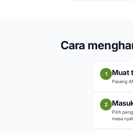
Cara menghan
Muat t
1
Pasang Af
Masuk
2
Pilih pen
masa nyat