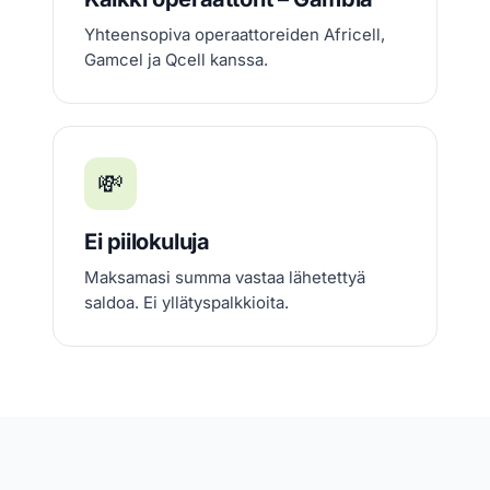
Yhteensopiva operaattoreiden Africell,
Gamcel ja Qcell kanssa.
💸
Ei piilokuluja
Maksamasi summa vastaa lähetettyä
saldoa. Ei yllätyspalkkioita.