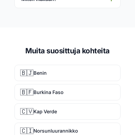
Muita suosittuja kohteita
🇧🇯
Benin
🇧🇫
Burkina Faso
🇨🇻
Kap Verde
🇨🇮
Norsunluurannikko