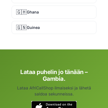
🇬🇭
Ghana
🇬🇳
Guinea
Lataa puhelin jo tänään –
Gambia.
Lataa AfriCallShop ilmaiseksi ja lähetä
saldoa sekunneissa.