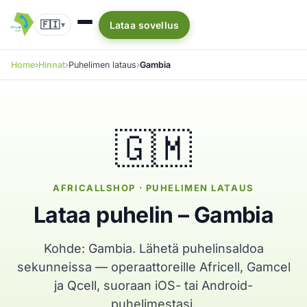
🇫🇮
Lataa sovellus
▾
Home
Hinnat
Puhelimen lataus
Gambia
🇬🇲
AFRICALLSHOP · PUHELIMEN LATAUS
Lataa puhelin – Gambia
Kohde: Gambia. Lähetä puhelinsaldoa
sekunneissa — operaattoreille Africell, Gamcel
ja Qcell, suoraan iOS- tai Android-
puhelimestasi.