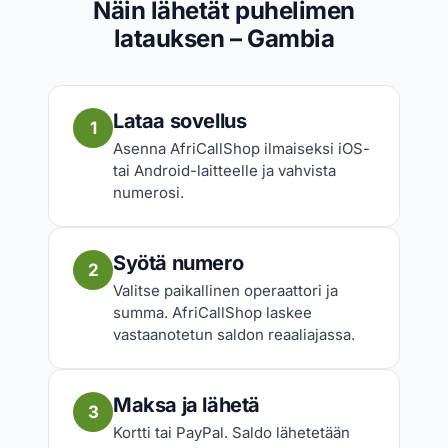
Näin lähetät puhelimen
latauksen – Gambia
Lataa sovellus
1
Asenna AfriCallShop ilmaiseksi iOS-
tai Android-laitteelle ja vahvista
numerosi.
Syötä numero
2
Valitse paikallinen operaattori ja
summa. AfriCallShop laskee
vastaanotetun saldon reaaliajassa.
Maksa ja lähetä
3
Kortti tai PayPal. Saldo lähetetään