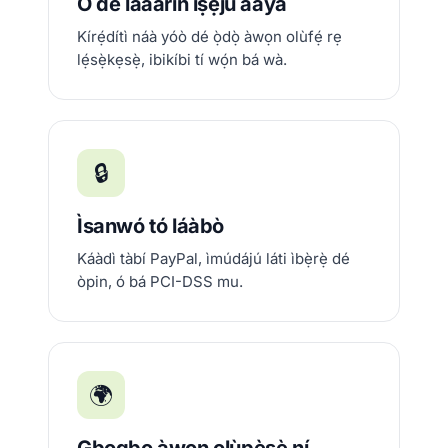
Ó dé láàárín ìṣẹ́jú àáyá
Kírẹ́dítì náà yóò dé ọ̀dọ̀ àwọn olùfẹ́ rẹ
lẹ́sẹ̀kẹsẹ̀, ibikíbi tí wọ́n bá wà.
🔒
Ìsanwó tó láàbò
Káàdì tàbí PayPal, ìmúdájú láti ìbẹ̀rẹ̀ dé
òpin, ó bá PCI-DSS mu.
🌍