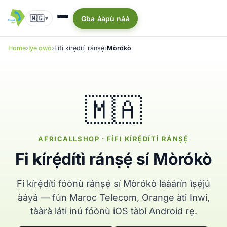
🇳🇬
Gba áàpù náà
▾
Home
Iye owó
Fífi kírẹ́dítì ránṣẹ́
Mòrókò
🇲🇦
AFRICALLSHOP · FÍFI KÍRẸ́DÍTÌ RÁNṢẸ́
Fi kírẹ́dítì ránṣẹ́ sí Mòrókò
Fi kírẹ́dítì fóònù ránṣẹ́ sí Mòrókò láàárín ìṣẹ́jú
àáyá — fún Maroc Telecom, Orange àti Inwi,
tààrà láti inú fóònù iOS tàbí Android rẹ.