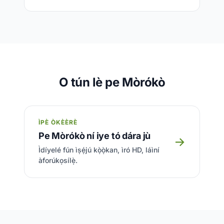
O tún lè pe Mòrókò
ÌPÈ ÒKÈÈRÈ
Pe Mòrókò ní iye tó dára jù
→
Ìdíyelé fún ìṣẹ́jú kọ̀ọ̀kan, ìró HD, láìní
àforúkọsílẹ̀.