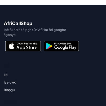
AfriCallShop
Ìpè òkèèrè tó pọ́n fún Áfíríkà àti gbogbo
àgbáyé.
ỌJÀ
Ilé
Iye owó
Blọọgu
ÀWỌN IBI