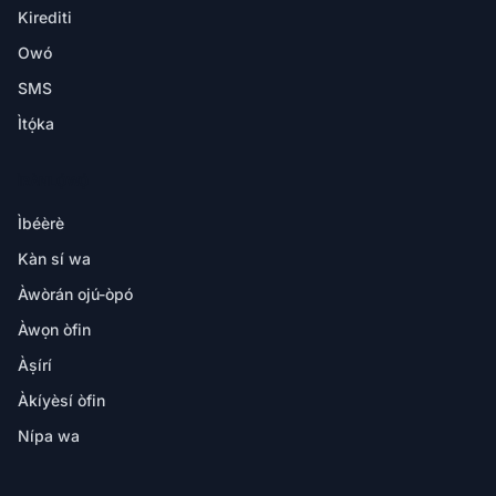
Kirediti
Owó
SMS
Ìtọ́ka
ÌRÀNLỌ́WỌ́
Ìbéèrè
Kàn sí wa
Àwòrán ojú-òpó
Àwọn òfin
Àṣírí
Àkíyèsí òfin
Nípa wa