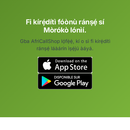
Fi kírẹ́dítì fóònù ránṣẹ́ sí
Mòrókò lónìí.
Gba AfriCallShop lọ́fẹ̀ẹ́, kí o sì fi kírẹ́dítì
ránṣẹ́ láàárín ìṣẹ́jú àáyá.