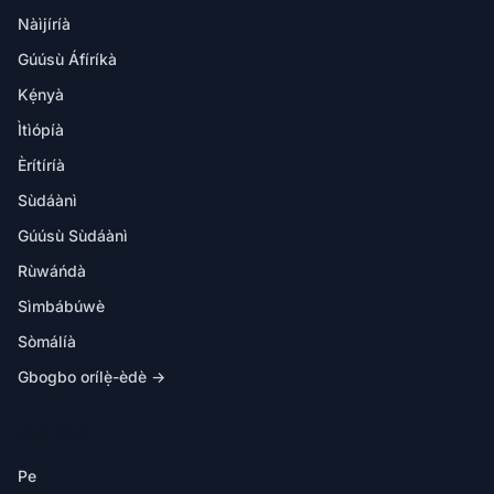
Nàìjíríà
Gúúsù Áfíríkà
Kẹ́nyà
Ìtìópíà
Èrítíríà
Sùdáànì
Gúúsù Sùdáànì
Rùwáńdà
Sìmbábúwè
Sòmálíà
Gbogbo orílẹ̀-èdè →
NÍNÚ ÁÀPÙ
Pe