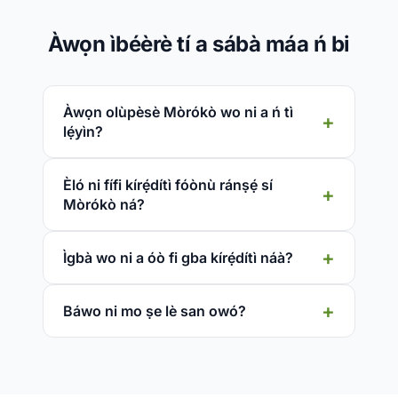
Àwọn ìbéèrè tí a sábà máa ń bi
Àwọn olùpèsè Mòrókò wo ni a ń tì
lẹ́yìn?
Èló ni fífi kírẹ́dítì fóònù ránṣẹ́ sí
Mòrókò ná?
Ìgbà wo ni a óò fi gba kírẹ́dítì náà?
Báwo ni mo ṣe lè san owó?