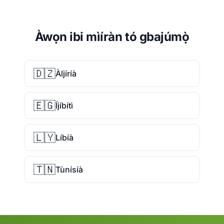
Àwọn ibi mìíràn tó gbajúmọ̀
🇩🇿
Àljíríà
🇪🇬
Íjíbítì
🇱🇾
Líbíà
🇹🇳
Tùnísíà