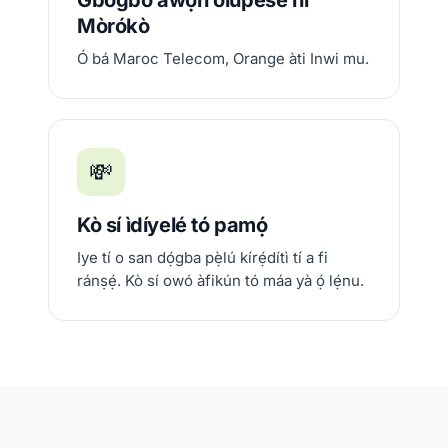
Gbogbo àwọn olùpèsè ní
Mòrókò
Ó bá Maroc Telecom, Orange àti Inwi mu.
💸
Kò sí ìdíyelé tó pamọ́
Iye tí o san dọ́gba pẹ̀lú kírẹ́dítì tí a fi
ránṣẹ́. Kò sí owó àfikún tó máa yà ọ́ lẹ́nu.