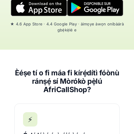
★ 4.6 App Store · 4.4 Google Play · àìmọye àwọn oníbàárà
gbẹ́kẹ̀lé e
Èéṣe tí o fi máa fi kírẹ́dítì fóònù
ránṣẹ́ sí Mòrókò pẹ̀lú
AfriCallShop?
⚡