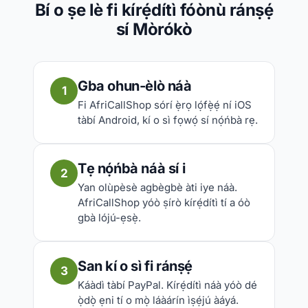
Bí o ṣe lè fi kírẹ́dítì fóònù ránṣẹ́
sí Mòrókò
Gba ohun-èlò náà
1
Fi AfriCallShop sórí ẹ̀rọ lọ́fẹ̀ẹ́ ní iOS
tàbí Android, kí o sì fọwọ́ sí nọ́ńbà rẹ.
Tẹ nọ́ńbà náà sí i
2
Yan olùpèsè agbègbè àti iye náà.
AfriCallShop yóò ṣírò kírẹ́dítì tí a óò
gbà lójú-ẹsẹ̀.
San kí o sì fi ránṣẹ́
3
Káàdì tàbí PayPal. Kírẹ́dítì náà yóò dé
ọ̀dọ̀ ẹni tí o mọ̀ láàárín ìṣẹ́jú àáyá.