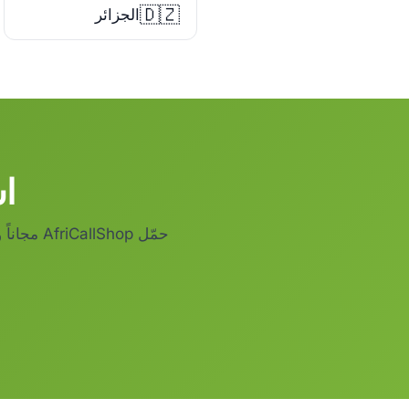
🇩🇿
الجزائر
اش
حمّل AfriCallShop مجاناً وأرسل رصيداً في ثوانٍ.