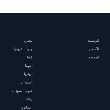
المنتج
الوجهات
الرئيسية
نيجيريا
الأسعار
جنوب أفريقيا
المدونة
كينيا
إثيوبيا
إريتريا
السودان
جنوب السودان
رواندا
زيمبابوي