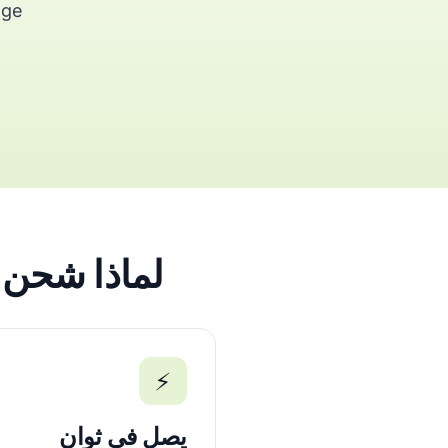
Orange و Inwi،
لماذا شحن محمو
⚡
يصل في ثوانٍ