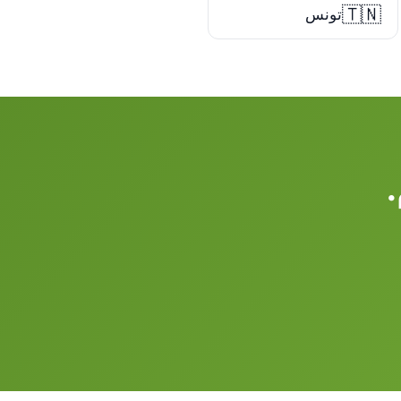
🇹🇳
تونس
.