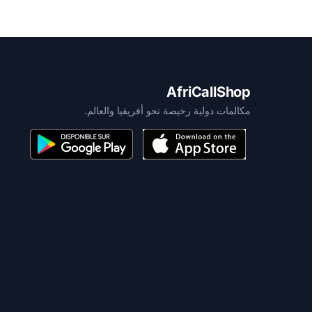
AfriCallShop
مكالمات دولية رخيصة نحو أفريقيا والعالم.