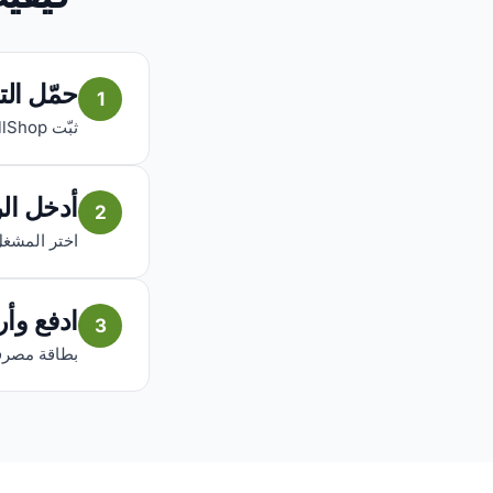
حمّل ال
1
ثبّت AfriCallShop مجاناً على iOS أو Android، ثم تحقق من رقمك.
أدخل ال
2
اختر المشغل المحلي وا
ادفع وأ
3
بطاقة مصرفية أو PayPal، يصل الرصيد في