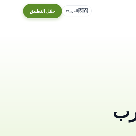
🇸🇦
حمّل التطبيق
العربية
▾
رب