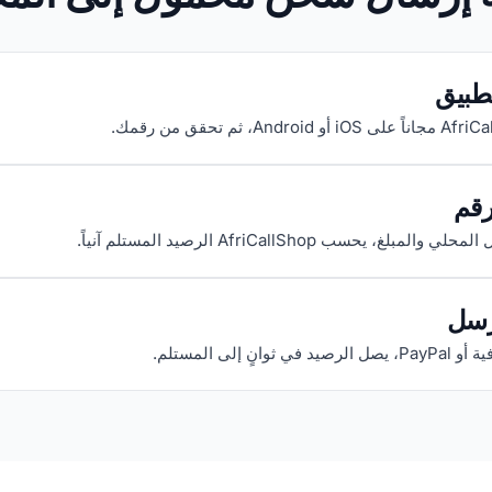
تطبيق
رقم
لمبلغ، يحسب AfriCallShop الرصيد المستلم آنياً.
رسل
 ثوانٍ إلى المستلم.