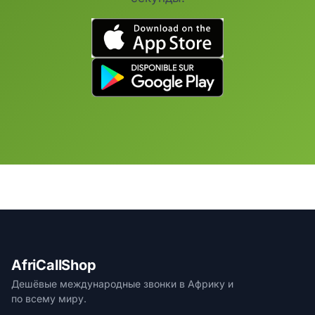
AfriCallShop
Дешёвые международные звонки в Африку и
по всему миру.