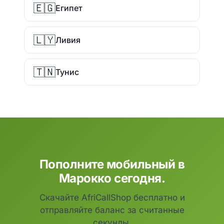
🇪🇬
Египет
🇱🇾
Ливия
🇹🇳
Тунис
Пополните мобильный в
Марокко сегодня.
Скачайте AfriCallShop бесплатно и
отправляйте баланс за считанные
секунды.