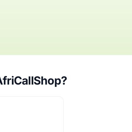
AfriCallShop?