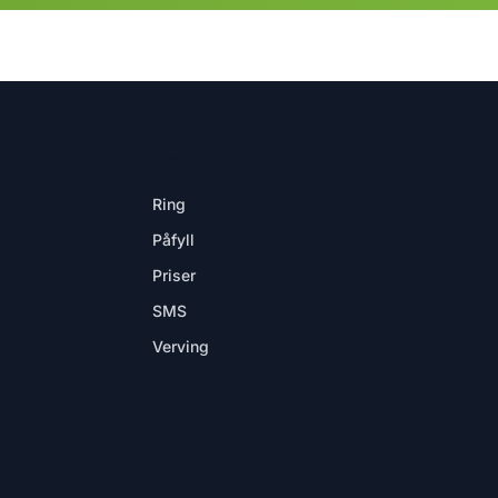
I APPEN
Ring
Påfyll
Priser
SMS
Verving