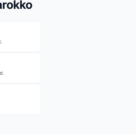
Marokko
t.
d.