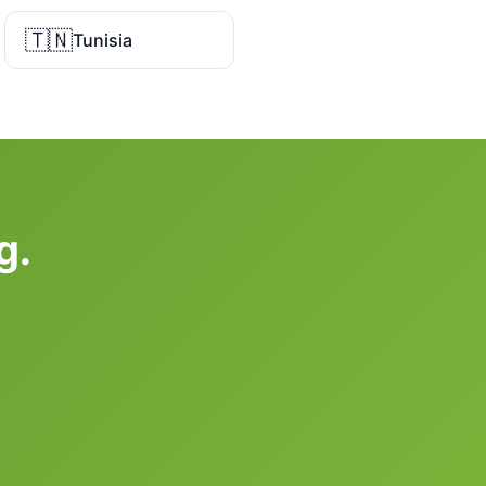
🇹🇳
Tunisia
g.