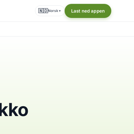
🇳🇴
Last ned appen
Norsk
▾
okko