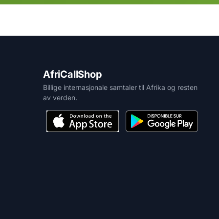
AfriCallShop
Billige internasjonale samtaler til Afrika og resten
av verden.