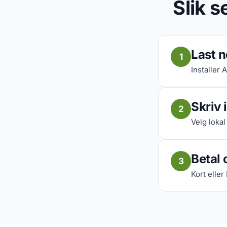
Slik s
Last 
1
Installer 
Skriv
2
Velg lokal
Betal 
3
Kort eller