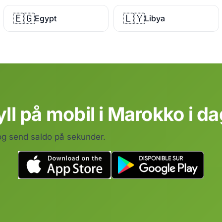
🇪🇬
🇱🇾
Egypt
Libya
yll på mobil i Marokko i da
 og send saldo på sekunder.