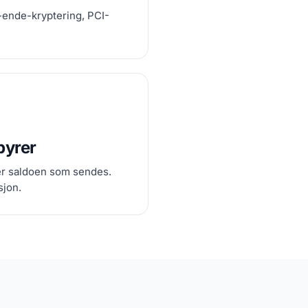
l-ende-kryptering, PCI-
byrer
rer saldoen som sendes.
sjon.