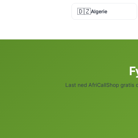
🇩🇿
Algerie
F
Last ned AfriCallShop gratis