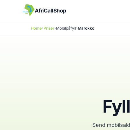
AfriCallShop
Home
Priser
Mobilpåfyll
Marokko
Fyl
Send mobilsald