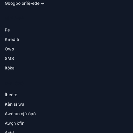
Gbogbo orílẹ̀-èdè →
NÍNÚ ÁÀPÙ
Pe
Kirediti
Owó
SMS
Ìtọ́ka
ÌRÀNLỌ́WỌ́
Ìbéèrè
Kàn sí wa
Àwòrán ojú-òpó
Àwọn òfin
Àṣírí