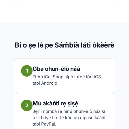
Bí o ṣe lè pe Sáḿbíà láti òkèèrè
Gba ohun-èlò náà
1
Fi AfriCallShop sípò lọ́fẹ̀ẹ́ lórí iOS
tàbí Android.
Mú àkàǹtì rẹ ṣiṣẹ́
2
Jẹ́rìí nọ́mbà rẹ nínú ohun-èlò náà kí
o sì fi iye tí o fẹ́ kún un nípasẹ̀ káàdì
tàbí PayPal.