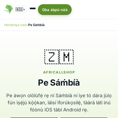
🇳🇬
Gba áàpù náà
▾
Home
Iye owó
Pe Sáḿbíà
🇿🇲
AFRICALLSHOP
Pe Sáḿbíà
Pe àwọn olólùfẹ́ rẹ ní Sáḿbíà ní iye tó dára jùlọ
fún ìṣẹ́jú kọ̀ọ̀kan, láìsí ìforúkọsílẹ̀, tààrà láti inú
fóònù iOS tàbí Android rẹ.