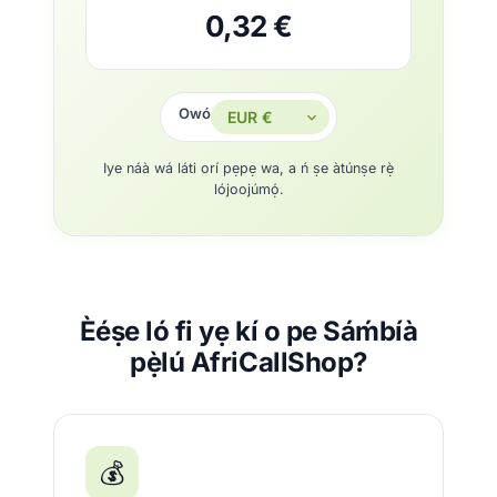
0,32 €
Owó
Iye náà wá láti orí pẹpẹ wa, a ń ṣe àtúnṣe rẹ̀
lójoojúmọ́.
Èéṣe ló fi yẹ kí o pe Sáḿbíà
pẹ̀lú AfriCallShop?
💰