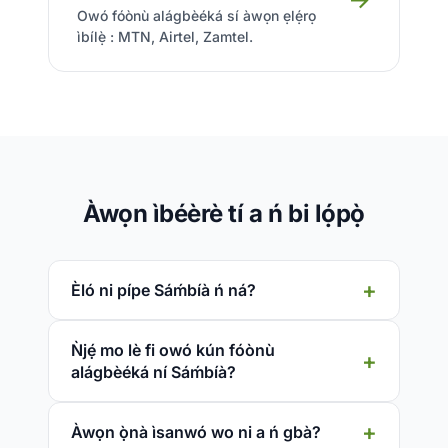
Owó fóònù alágbèéká sí àwọn ẹlẹ́rọ
ìbílẹ̀ : MTN, Airtel, Zamtel.
Àwọn ìbéèrè tí a ń bi lọ́pọ̀
Èló ni pípe Sáḿbíà ń ná?
Ǹjẹ́ mo lè fi owó kún fóònù
alágbèéká ní Sáḿbíà?
Àwọn ọ̀nà ìsanwó wo ni a ń gbà?