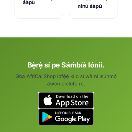
áàpù
nínú áàpù
Bẹ̀rẹ̀ sí pe Sáḿbíà lónìí.
Gba AfriCallShop lọ́fẹ̀ẹ́ kí o sì wà ní ìsúnmọ́
àwọn olólùfẹ́ rẹ.