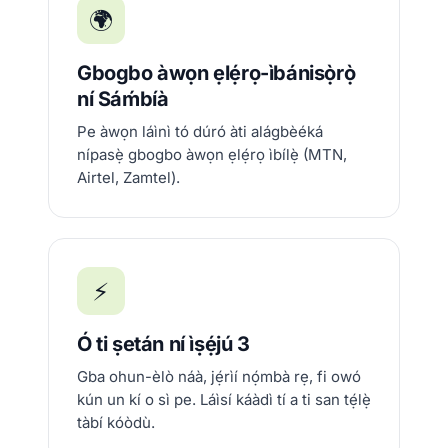
🌍
Gbogbo àwọn ẹlẹ́rọ-ìbánisọ̀rọ̀
ní Sáḿbíà
Pe àwọn láìnì tó dúró àti alágbèéká
nípasẹ̀ gbogbo àwọn ẹlẹ́rọ ìbílẹ̀ (MTN,
Airtel, Zamtel).
⚡
Ó ti ṣetán ní ìṣẹ́jú 3
Gba ohun-èlò náà, jẹ́rìí nọ́mbà rẹ, fi owó
kún un kí o sì pe. Láìsí káàdì tí a ti san tẹ́lẹ̀
tàbí kóòdù.