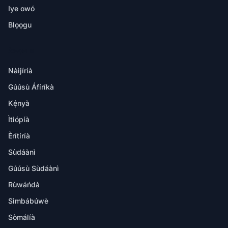
Iye owó
Blọọgu
ÀWỌN IBI
Nàìjíríà
Gúúsù Áfíríkà
Kẹ́nyà
Ìtìópíà
Èrítíríà
Sùdáànì
Gúúsù Sùdáànì
Rùwáńdà
Sìmbábúwè
Sòmálíà