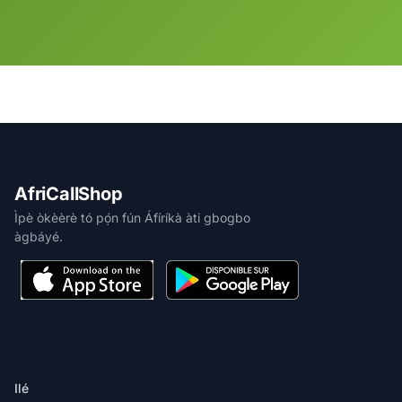
AfriCallShop
Ìpè òkèèrè tó pọ́n fún Áfíríkà àti gbogbo
àgbáyé.
ỌJÀ
Ilé