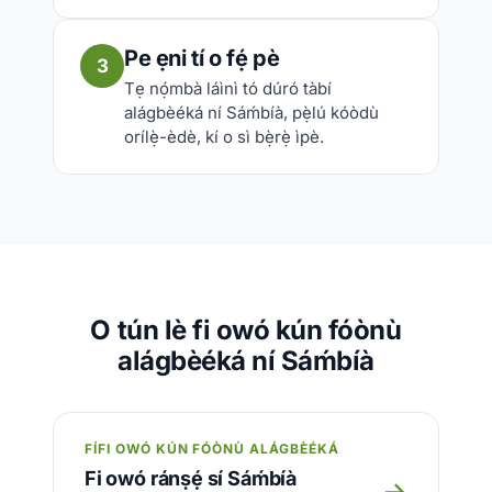
Pe ẹni tí o fẹ́ pè
3
Tẹ nọ́mbà láìnì tó dúró tàbí
alágbèéká ní Sáḿbíà, pẹ̀lú kóòdù
orílẹ̀-èdè, kí o sì bẹ̀rẹ̀ ìpè.
O tún lè fi owó kún fóònù
alágbèéká ní Sáḿbíà
FÍFI OWÓ KÚN FÓÒNÙ ALÁGBÈÉKÁ
Fi owó ránṣẹ́ sí Sáḿbíà
→