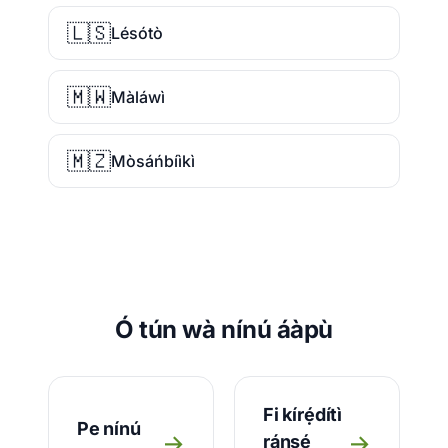
🇱🇸
Lésótò
🇲🇼
Màláwì
🇲🇿
Mòsáńbíìkì
Ó tún wà nínú áàpù
Fi kírẹ́dítì
Pe nínú
→
→
ránṣẹ́