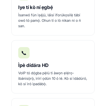
Iye tí kò ní ẹgbẹ́
Ìsanwó fún ìṣẹ́jú, láìsí ìforúkọsílẹ̀ tàbí
owó tó pamọ́. Ohun tí o lò nìkan ni o ń
san.
📞
Ìpè dídára HD
VoIP tó dọ́gba pẹ̀lú ti àwọn ẹlẹ́rọ-
ìbánisọ̀rọ̀, ìrírí ọdún 10 ó lé. Kò sí ìdádúró,
kò sí ìró ìpadàbọ̀.