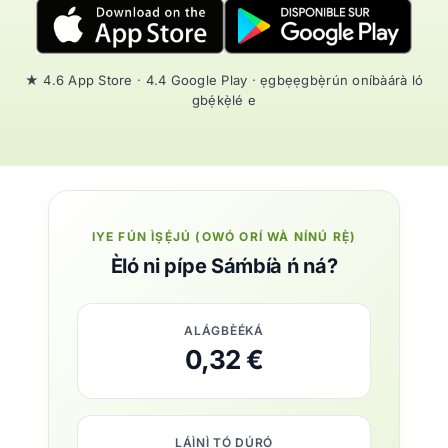
★ 4.6 App Store · 4.4 Google Play · ẹgbẹẹgbẹ̀rún oníbàárà ló
gbẹ́kẹ̀lé e
IYE FÚN ÌṢẸ́JÚ (OWÓ ORÍ WÀ NÍNÚ RẸ̀)
Èló ni pípe Sáḿbíà ń ná?
ALÁGBÈÉKÁ
0,32 €
LÁÌNÌ TÓ DÚRÓ