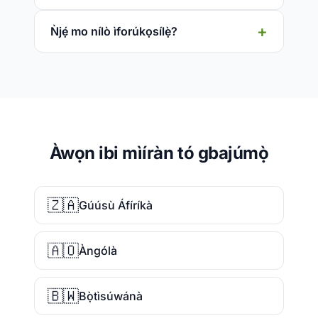
Ǹjẹ́ mo nílò ìforúkọsílẹ̀?
Àwọn ibi mìíràn tó gbajúmọ̀
🇿🇦
Gúúsù Áfíríkà
🇦🇴
Àngólà
🇧🇼
Bọ̀tìsúwánà