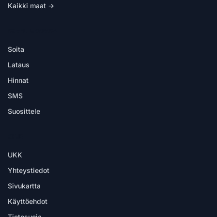
Kaikki maat →
SOVELLUKSESSA
Soita
Lataus
Hinnat
SMS
Suosittele
OHJE
UKK
Yhteystiedot
Sivukartta
Käyttöehdot
Tietosuoja