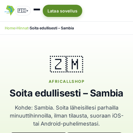
🇫🇮
Lataa sovellus
▾
Home
Hinnat
Soita edullisesti – Sambia
🇿🇲
AFRICALLSHOP
Soita edullisesti – Sambia
Kohde: Sambia. Soita läheisillesi parhailla
minuuttihinnoilla, ilman tilausta, suoraan iOS-
tai Android-puhelimestasi.