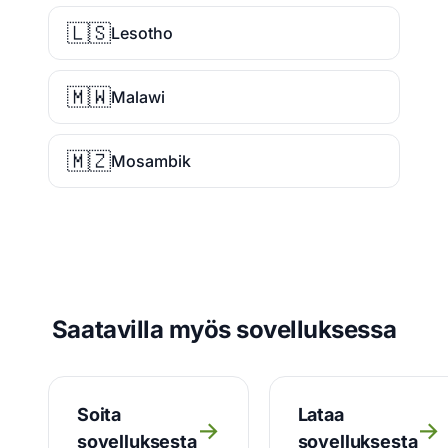
🇱🇸
Lesotho
🇲🇼
Malawi
🇲🇿
Mosambik
Saatavilla myös sovelluksessa
Soita
Lataa
→
→
sovelluksesta
sovelluksesta