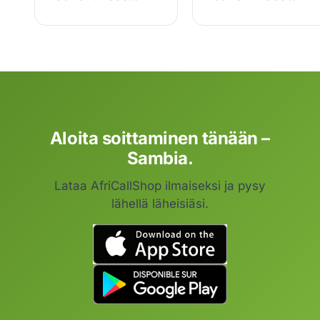
Aloita soittaminen tänään –
Sambia.
Lataa AfriCallShop ilmaiseksi ja pysy
lähellä läheisiäsi.