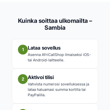
Kuinka soittaa ulkomailta –
Sambia
Lataa sovellus
1
Asenna AfriCallShop ilmaiseksi iOS-
tai Android-laitteelle.
Aktivoi tilisi
2
Vahvista numerosi sovelluksessa ja
lataa haluamasi summa kortilla tai
PayPalilla.