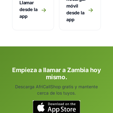
Llamar
móvil
→
→
desde la
desde la
app
app
Empieza a llamar a Zambia hoy
mismo.
Descarga AfriCallShop gratis y mantente
cerca de los tuyos.