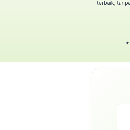
terbaik, tanp
★ 