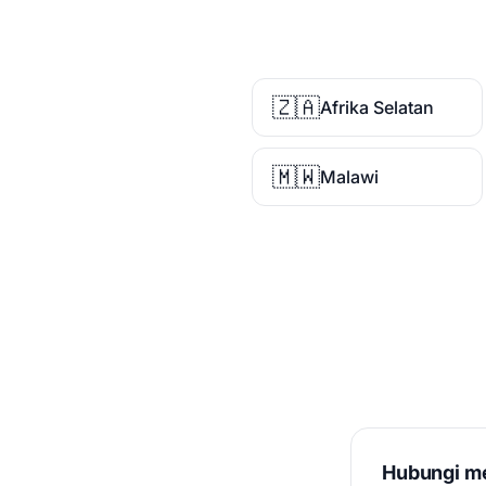
🇿🇦
Afrika Selatan
🇲🇼
Malawi
Hubungi me