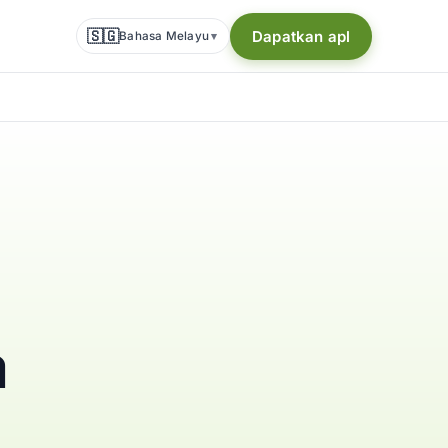
🇸🇬
Dapatkan apl
Bahasa Melayu
▾
a