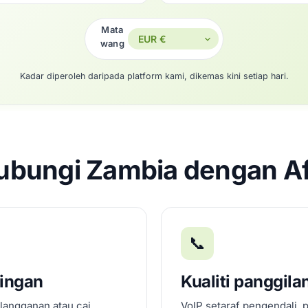
Mata
wang
Kadar diperoleh daripada platform kami, dikemas kini setiap hari.
bungi Zambia dengan Af
📞
dingan
Kualiti panggila
 langganan atau caj
VoIP setaraf pengendali, 