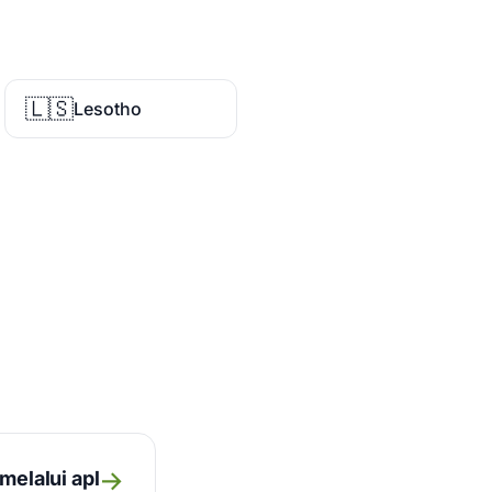
🇱🇸
Lesotho
→
melalui apl