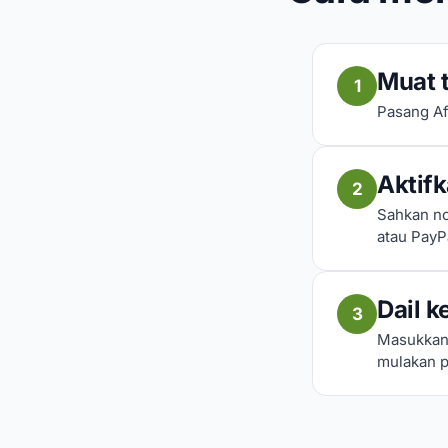
Muat t
1
Pasang Af
Aktif
2
Sahkan no
atau PayP
Dail k
3
Masukkan 
mulakan p