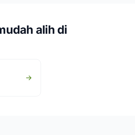
mudah alih di
→