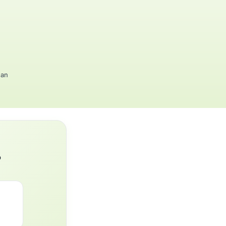
gan
?