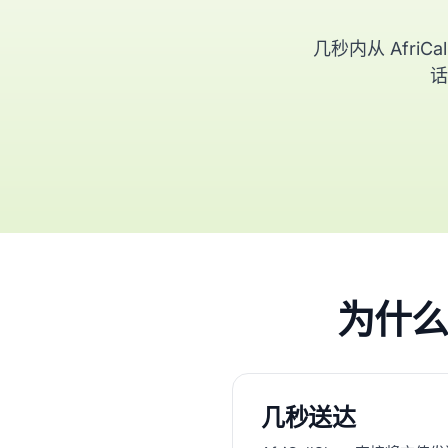
几秒内从 Afri
话
为什么通
几秒送达