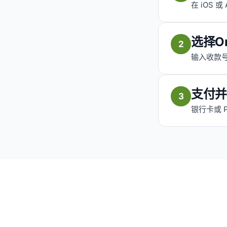
在 iOS 或
选择O
2
输入收款号
支付并
3
银行卡或 