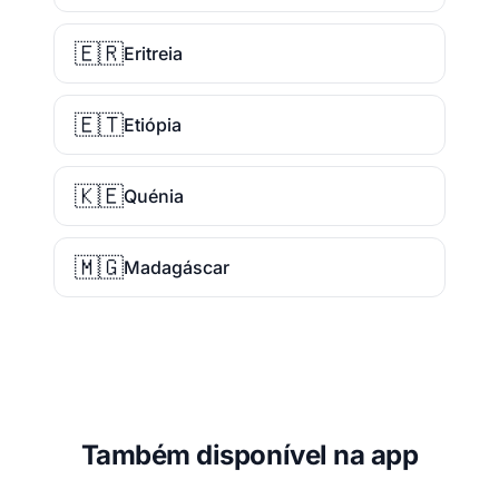
🇪🇷
Eritreia
🇪🇹
Etiópia
🇰🇪
Quénia
🇲🇬
Madagáscar
Também disponível na app