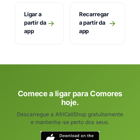
Ligar a
Recarregar
→
→
partir da
a partir da
app
app
Comece a ligar para Comores
hoje.
Descarregue a AfriCallShop gratuitamente
e mantenha-se perto dos seus.