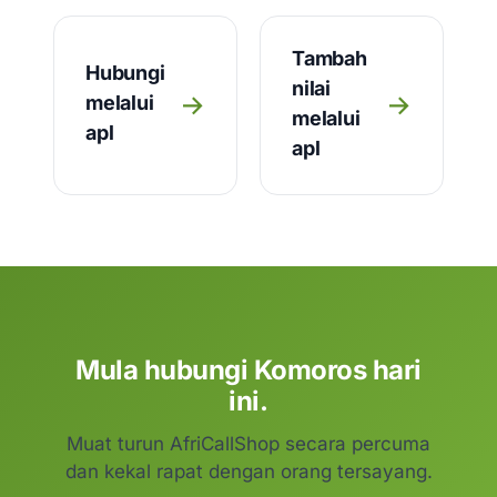
Tambah
Hubungi
nilai
→
→
melalui
melalui
apl
apl
Mula hubungi Komoros hari
ini.
Muat turun AfriCallShop secara percuma
dan kekal rapat dengan orang tersayang.