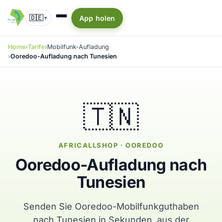
🇩🇪
App holen
▾
Home
Tarife
Mobilfunk-Aufladung
Ooredoo-Aufladung nach Tunesien
🇹🇳
AFRICALLSHOP · OOREDOO
Ooredoo-Aufladung nach
Tunesien
Senden Sie Ooredoo-Mobilfunkguthaben
nach Tunesien in Sekunden, aus der