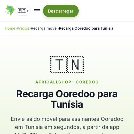
🇵🇹
Descarregar
▾
Home
Preços
Recarga móvel
Recarga Ooredoo para Tunísia
🇹🇳
AFRICALLSHOP · OOREDOO
Recarga Ooredoo para
Tunísia
Envie saldo móvel para assinantes Ooredoo
em Tunísia em segundos, a partir da app