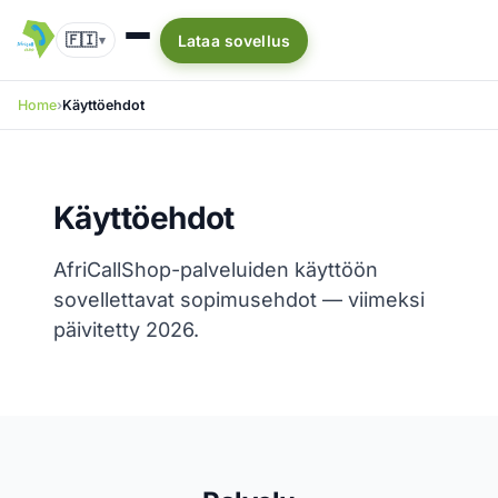
🇫🇮
Lataa sovellus
▾
Home
Käyttöehdot
Käyttöehdot
AfriCallShop-palveluiden käyttöön
sovellettavat sopimusehdot — viimeksi
päivitetty 2026.