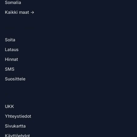
Somalia
Kaikki maat →
SOVELLUKSESSA
Soita
Lataus
Hinnat
SMS
Suosittele
OHJE
UKK
Yhteystiedot
Sivukartta
Käyttöehdot