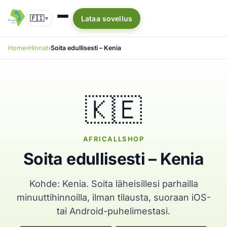
🇫🇮
Lataa sovellus
▾
Home
Hinnat
Soita edullisesti – Kenia
🇰🇪
AFRICALLSHOP
Soita edullisesti – Kenia
Kohde: Kenia. Soita läheisillesi parhailla
minuuttihinnoilla, ilman tilausta, suoraan iOS-
tai Android-puhelimestasi.