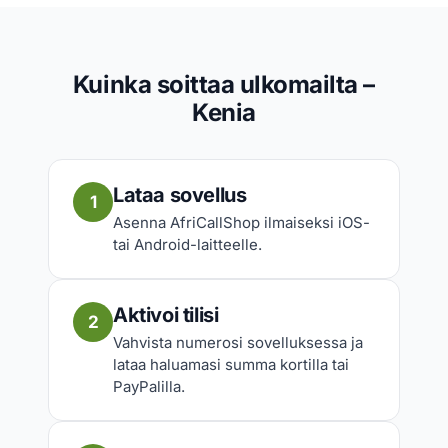
Kuinka soittaa ulkomailta –
Kenia
Lataa sovellus
1
Asenna AfriCallShop ilmaiseksi iOS-
tai Android-laitteelle.
Aktivoi tilisi
2
Vahvista numerosi sovelluksessa ja
lataa haluamasi summa kortilla tai
PayPalilla.