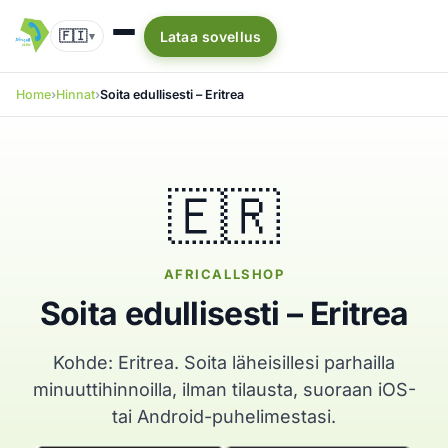
🇫🇮
Lataa sovellus
▾
Home
Hinnat
Soita edullisesti – Eritrea
🇪🇷
AFRICALLSHOP
Soita edullisesti – Eritrea
Kohde: Eritrea. Soita läheisillesi parhailla
minuuttihinnoilla, ilman tilausta, suoraan iOS-
tai Android-puhelimestasi.