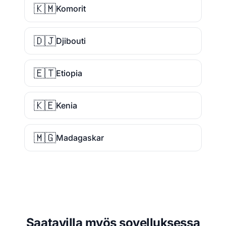
🇰🇲
Komorit
🇩🇯
Djibouti
🇪🇹
Etiopia
🇰🇪
Kenia
🇲🇬
Madagaskar
Saatavilla myös sovelluksessa