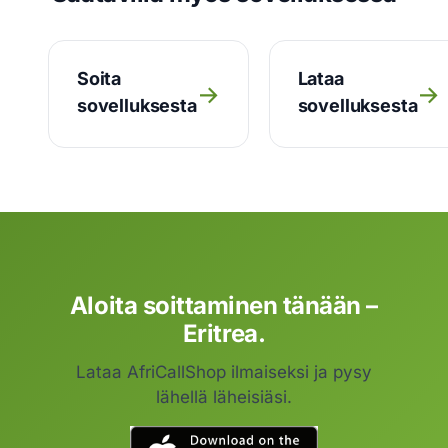
Soita
Lataa
→
→
sovelluksesta
sovelluksesta
Aloita soittaminen tänään –
Eritrea.
Lataa AfriCallShop ilmaiseksi ja pysy
lähellä läheisiäsi.