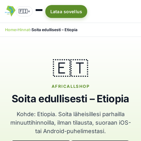
🇫🇮
Lataa sovellus
▾
Home
Hinnat
Soita edullisesti – Etiopia
🇪🇹
AFRICALLSHOP
Soita edullisesti – Etiopia
Kohde: Etiopia. Soita läheisillesi parhailla
minuuttihinnoilla, ilman tilausta, suoraan iOS-
tai Android-puhelimestasi.