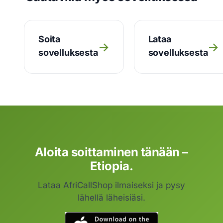
Soita
Lataa
→
→
sovelluksesta
sovelluksesta
Aloita soittaminen tänään –
Etiopia.
Lataa AfriCallShop ilmaiseksi ja pysy
lähellä läheisiäsi.