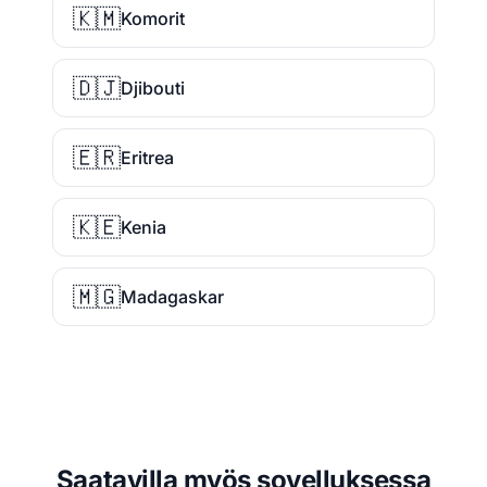
🇰🇲
Komorit
🇩🇯
Djibouti
🇪🇷
Eritrea
🇰🇪
Kenia
🇲🇬
Madagaskar
Saatavilla myös sovelluksessa