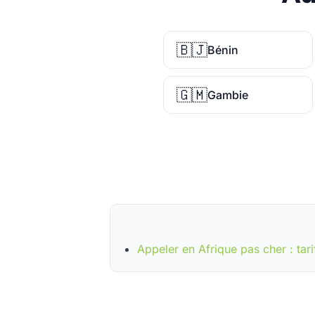
🇧🇯
Bénin
🇬🇲
Gambie
Appeler en Afrique pas cher : tari