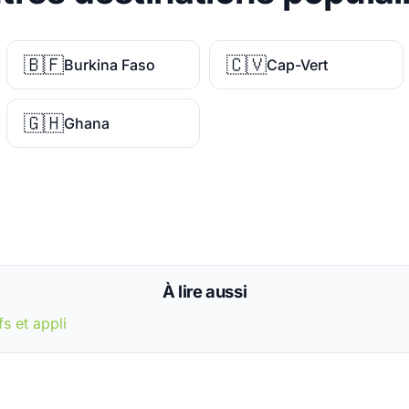
🇧🇫
🇨🇻
Burkina Faso
Cap-Vert
🇬🇭
Ghana
À lire aussi
fs et appli