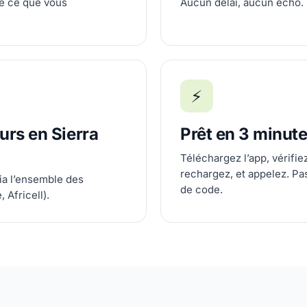
e ce que vous
Aucun délai, aucun écho.
⚡
urs en Sierra
Prêt en 3 minut
Téléchargez l’app, vérifi
rechargez, et appelez. Pa
ia l’ensemble des
de code.
 Africell).