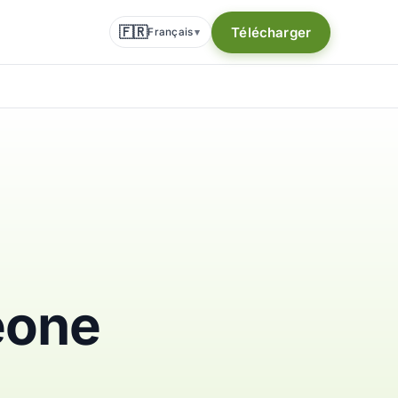
🇫🇷
Télécharger
Français
▾
eone