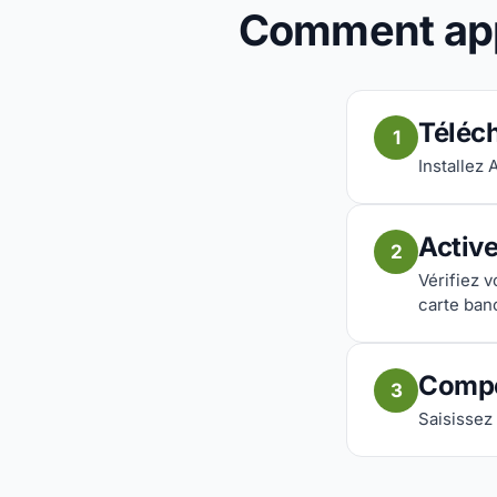
Comment appe
Téléch
1
Installez 
Activ
2
Vérifiez 
carte ban
Compo
3
Saisissez 