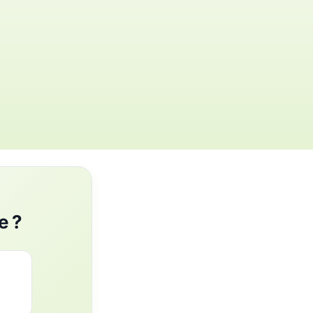
s
e ?