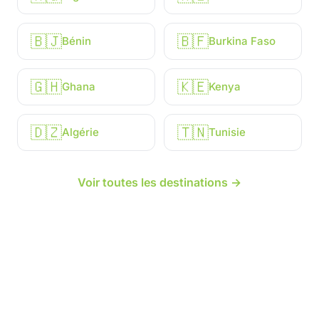
🇧🇯
🇧🇫
Bénin
Burkina Faso
🇬🇭
🇰🇪
Ghana
Kenya
🇩🇿
🇹🇳
Algérie
Tunisie
Voir toutes les destinations →