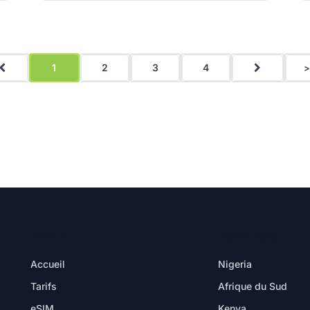
1
2
3
4
>
PRODUIT
DESTINATIONS
Accueil
Nigeria
Tarifs
Afrique du Sud
eSIM
Kenya