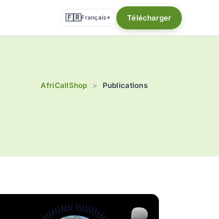
🇫🇷
Télécharger
Français
▾
AfriCallShop
>
Publications