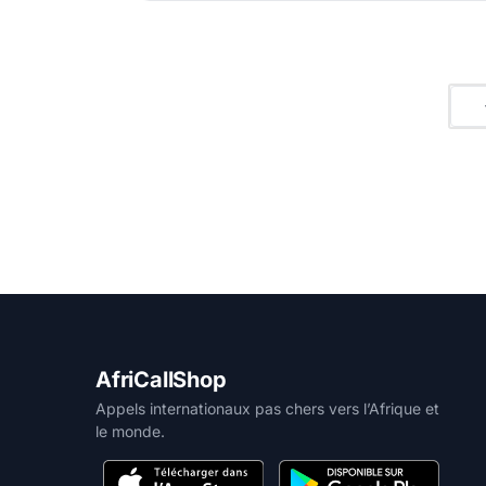
AfriCallShop
Appels internationaux pas chers vers l’Afrique et
le monde.