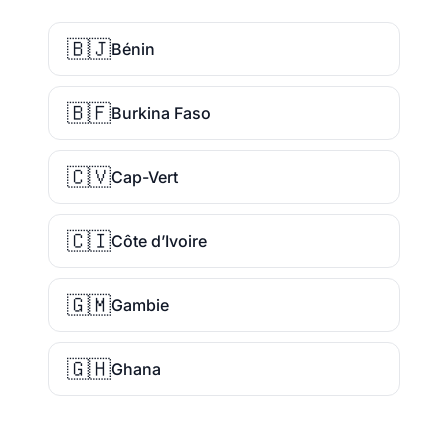
🇧🇯
Bénin
🇧🇫
Burkina Faso
🇨🇻
Cap-Vert
🇨🇮
Côte d’Ivoire
🇬🇲
Gambie
🇬🇭
Ghana