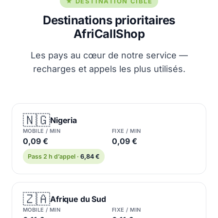
★ DESTINATION CIBLE
Destinations prioritaires
AfriCallShop
Les pays au cœur de notre service —
recharges et appels les plus utilisés.
🇳🇬
Nigeria
MOBILE / MIN
FIXE / MIN
0,09 €
0,09 €
Pass 2 h d’appel ·
6,84 €
🇿🇦
Afrique du Sud
MOBILE / MIN
FIXE / MIN