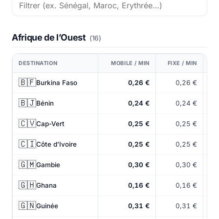
Afrique de l’Ouest
(16)
DESTINATION
MOBILE / MIN
FIXE / MIN
🇧🇫
Burkina Faso
0,26 €
0,26 €
🇧🇯
Bénin
0,24 €
0,24 €
🇨🇻
Cap-Vert
0,25 €
0,25 €
🇨🇮
Côte d’Ivoire
0,25 €
0,25 €
🇬🇲
Gambie
0,30 €
0,30 €
🇬🇭
Ghana
0,16 €
0,16 €
🇬🇳
Guinée
0,31 €
0,31 €