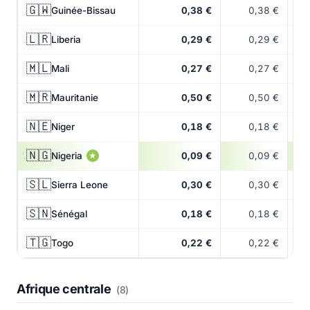
🇬🇼
Guinée-Bissau
0,38 €
0,38 €
🇱🇷
Liberia
0,29 €
0,29 €
🇲🇱
Mali
0,27 €
0,27 €
🇲🇷
Mauritanie
0,50 €
0,50 €
🇳🇪
Niger
0,18 €
0,18 €
🇳🇬
Nigeria
0,09 €
0,09 €
★
🇸🇱
Sierra Leone
0,30 €
0,30 €
🇸🇳
Sénégal
0,18 €
0,18 €
🇹🇬
Togo
0,22 €
0,22 €
Afrique centrale
(8)