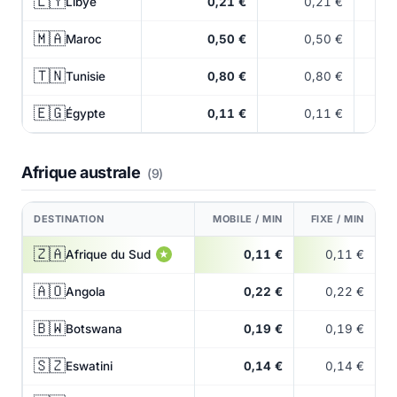
🇱🇾
Libye
0,21 €
0,21 €
🇲🇦
Maroc
0,50 €
0,50 €
🇹🇳
Tunisie
0,80 €
0,80 €
🇪🇬
Égypte
0,11 €
0,11 €
Afrique australe
(9)
DESTINATION
MOBILE / MIN
FIXE / MIN
🇿🇦
Afrique du Sud
0,11 €
0,11 €
★
🇦🇴
Angola
0,22 €
0,22 €
🇧🇼
Botswana
0,19 €
0,19 €
🇸🇿
Eswatini
0,14 €
0,14 €