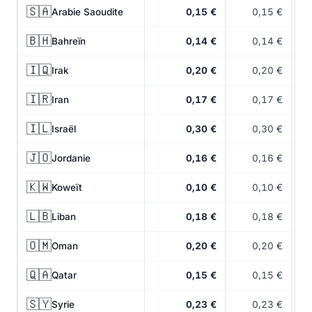
🇸🇦
Arabie Saoudite
0,15 €
0,15 €
🇧🇭
Bahreïn
0,14 €
0,14 €
🇮🇶
Irak
0,20 €
0,20 €
🇮🇷
Iran
0,17 €
0,17 €
🇮🇱
Israël
0,30 €
0,30 €
🇯🇴
Jordanie
0,16 €
0,16 €
🇰🇼
Koweït
0,10 €
0,10 €
🇱🇧
Liban
0,18 €
0,18 €
🇴🇲
Oman
0,20 €
0,20 €
🇶🇦
Qatar
0,15 €
0,15 €
🇸🇾
Syrie
0,23 €
0,23 €