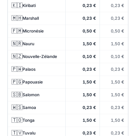
🇰🇮
Kiribati
0,23 €
0,23 €
🇲🇭
Marshall
0,23 €
0,23 €
🇫🇲
Micronésie
0,50 €
0,50 €
🇳🇷
Nauru
1,50 €
1,50 €
🇳🇿
Nouvelle-Zélande
0,10 €
0,10 €
🇵🇼
Palaos
0,23 €
0,23 €
🇵🇬
Papouasie
1,50 €
1,50 €
🇸🇧
Salomon
1,50 €
1,50 €
🇼🇸
Samoa
0,23 €
0,23 €
🇹🇴
Tonga
1,50 €
1,50 €
🇹🇻
Tuvalu
0,23 €
0,23 €