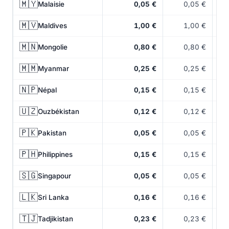
🇲🇾
Malaisie
0,05 €
0,05 €
🇲🇻
Maldives
1,00 €
1,00 €
🇲🇳
Mongolie
0,80 €
0,80 €
🇲🇲
Myanmar
0,25 €
0,25 €
🇳🇵
Népal
0,15 €
0,15 €
🇺🇿
Ouzbékistan
0,12 €
0,12 €
🇵🇰
Pakistan
0,05 €
0,05 €
🇵🇭
Philippines
0,15 €
0,15 €
🇸🇬
Singapour
0,05 €
0,05 €
🇱🇰
Sri Lanka
0,16 €
0,16 €
🇹🇯
Tadjikistan
0,23 €
0,23 €