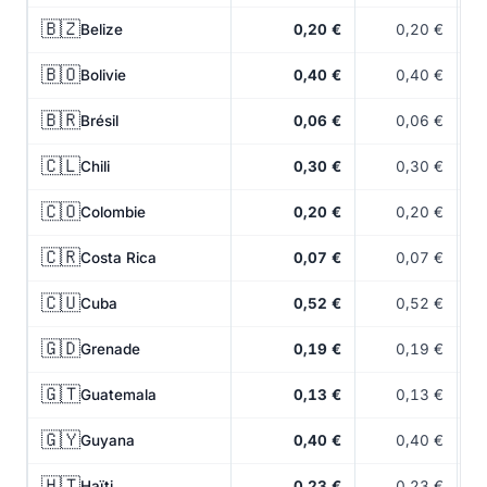
🇧🇿
Belize
0,20 €
0,20 €
🇧🇴
Bolivie
0,40 €
0,40 €
🇧🇷
Brésil
0,06 €
0,06 €
🇨🇱
Chili
0,30 €
0,30 €
🇨🇴
Colombie
0,20 €
0,20 €
🇨🇷
Costa Rica
0,07 €
0,07 €
🇨🇺
Cuba
0,52 €
0,52 €
🇬🇩
Grenade
0,19 €
0,19 €
🇬🇹
Guatemala
0,13 €
0,13 €
🇬🇾
Guyana
0,40 €
0,40 €
🇭🇹
Haïti
0,23 €
0,23 €