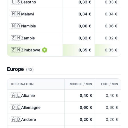
🇱🇸
Lesotho
0,33 €
0,33 €
🇲🇼
Malawi
0,34 €
0,34 €
🇳🇦
Namibie
0,06 €
0,06 €
🇿🇲
Zambie
0,32 €
0,32 €
🇿🇼
Zimbabwe
0,35 €
0,35 €
★
Europe
(42)
DESTINATION
MOBILE / MIN
FIXE / MIN
🇦🇱
Albanie
0,40 €
0,40 €
🇩🇪
Allemagne
0,60 €
0,60 €
🇦🇩
Andorre
0,20 €
0,20 €