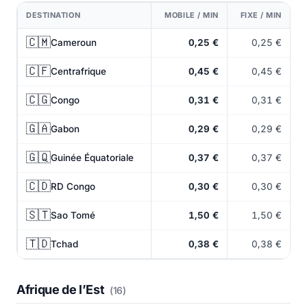
DESTINATION
MOBILE / MIN
FIXE / MIN
🇨🇲
Cameroun
0,25 €
0,25 €
🇨🇫
Centrafrique
0,45 €
0,45 €
🇨🇬
Congo
0,31 €
0,31 €
🇬🇦
Gabon
0,29 €
0,29 €
🇬🇶
Guinée Équatoriale
0,37 €
0,37 €
🇨🇩
RD Congo
0,30 €
0,30 €
🇸🇹
Sao Tomé
1,50 €
1,50 €
🇹🇩
Tchad
0,38 €
0,38 €
Afrique de l’Est
(16)