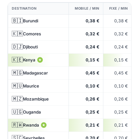
DESTINATION
MOBILE / MIN
FIXE / MIN
🇧🇮
Burundi
0,38 €
0,38 €
🇰🇲
Comores
0,32 €
0,32 €
🇩🇯
Djibouti
0,24 €
0,24 €
🇰🇪
Kenya
0,15 €
0,15 €
★
🇲🇬
Madagascar
0,45 €
0,45 €
🇲🇺
Maurice
0,10 €
0,10 €
🇲🇿
Mozambique
0,26 €
0,26 €
🇺🇬
Ouganda
0,25 €
0,25 €
🇷🇼
Rwanda
0,21 €
0,21 €
★
🇸🇨
Seychelles
0,70 €
0,70 €