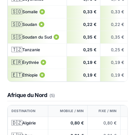
🇸🇴
Somalie
0,33 €
0,33 €
★
🇸🇩
Soudan
0,22 €
0,22 €
★
🇸🇸
Soudan du Sud
0,35 €
0,35 €
★
🇹🇿
Tanzanie
0,25 €
0,25 €
🇪🇷
Érythrée
0,19 €
0,19 €
★
🇪🇹
Éthiopie
0,19 €
0,19 €
★
Afrique du Nord
(5)
DESTINATION
MOBILE / MIN
FIXE / MIN
🇩🇿
Algérie
0,80 €
0,80 €