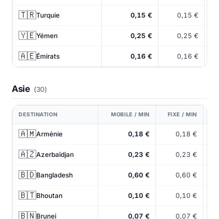
🇹🇷
Turquie
0,15 €
0,15 €
🇾🇪
Yémen
0,25 €
0,25 €
🇦🇪
Émirats
0,16 €
0,16 €
Asie
(30)
DESTINATION
MOBILE / MIN
FIXE / MIN
🇦🇲
Arménie
0,18 €
0,18 €
🇦🇿
Azerbaïdjan
0,23 €
0,23 €
🇧🇩
Bangladesh
0,60 €
0,60 €
🇧🇹
Bhoutan
0,10 €
0,10 €
🇧🇳
Brunei
0,07 €
0,07 €