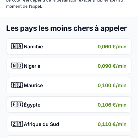
Le coût réel dépend de la destination exacte (mobile/fixe) au
moment de l’appel.
Les pays les moins chers à appeler
🇳🇦
0,060 €/min
Namibie
🇳🇬
0,090 €/min
Nigeria
🇲🇺
0,100 €/min
Maurice
🇪🇬
0,106 €/min
Égypte
🇿🇦
0,110 €/min
Afrique du Sud