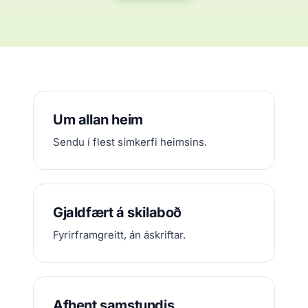
Um allan heim
Sendu í flest símkerfi heimsins.
Gjaldfært á skilaboð
Fyrirframgreitt, án áskriftar.
Afhent samstundis