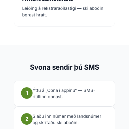
Leiðing á rekstraraðilastigi — skilaboðin
berast hratt.
Svona sendir þú SMS
Ýttu á „Opna í appinu“ — SMS-
1
ritillinn opnast.
Sláðu inn númer með landsnúmeri
2
og skrifaðu skilaboðin.