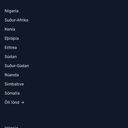
Nígería
Suður-Afríka
Kenía
Eþíópía
Erítrea
Súdan
Suður-Súdan
Rúanda
Simbabve
Sómalía
Öll lönd →
Í APPINU
Hringja