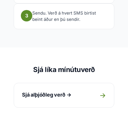
Sendu. Verð á hvert SMS birtist
3
beint áður en þú sendir.
Sjá líka mínútuverð
→
Sjá alþjóðleg verð →