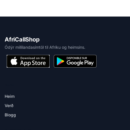
AfriCallShop
Ódýr millilandasímtöl til Afríku og heimsins.
VARA
Heim
Verð
Blogg
ÁFANGASTAÐIR