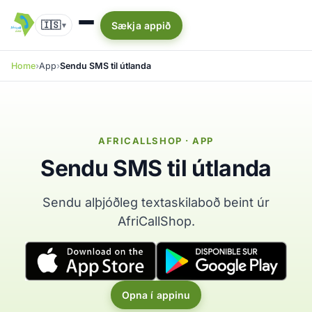
🇮🇸
Sækja appið
▾
Home
App
Sendu SMS til útlanda
AFRICALLSHOP · APP
Sendu SMS til útlanda
Sendu alþjóðleg textaskilaboð beint úr
AfriCallShop.
Opna í appinu