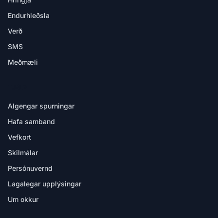
Endurhleðsla
Verð
SMS
Meðmæli
HJÁLP
Algengar spurningar
Hafa samband
Vefkort
Skilmálar
Persónuvernd
Lagalegar upplýsingar
Um okkur