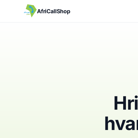
AfriCallShop
Hri
hva