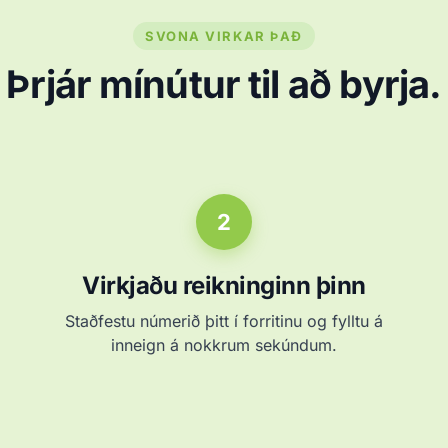
SVONA VIRKAR ÞAÐ
Þrjár mínútur til að byrja.
2
Virkjaðu reikninginn þinn
Staðfestu númerið þitt í forritinu og fylltu á
inneign á nokkrum sekúndum.