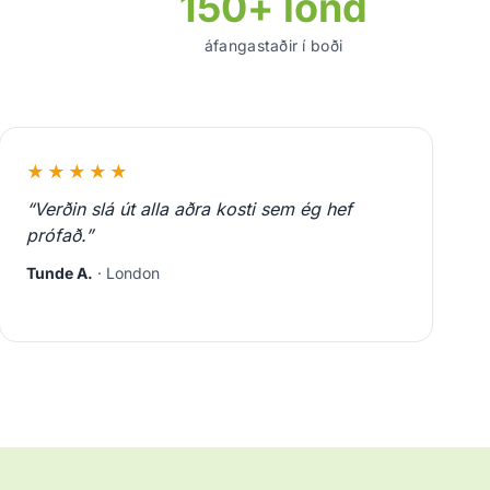
150+ lönd
áfangastaðir í boði
★★★★★
“Verðin slá út alla aðra kosti sem ég hef
prófað.”
Tunde A.
· London