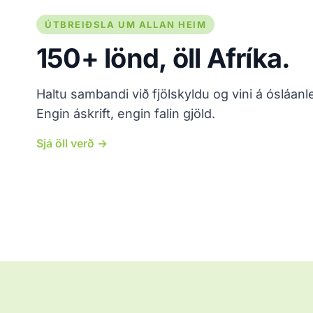
ÚTBREIÐSLA UM ALLAN HEIM
150+ lönd, öll Afríka.
Haltu sambandi við fjölskyldu og vini á ósláan
Engin áskrift, engin falin gjöld.
Sjá öll verð →