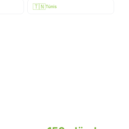
🇹🇳
Túnis