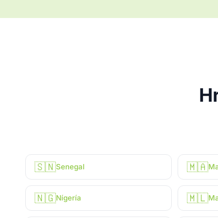
Hr
🇸🇳
🇲🇦
Senegal
Ma
🇳🇬
🇲🇱
Nígería
Ma