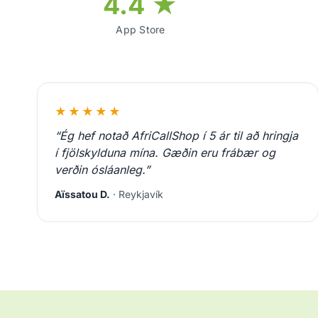
4.4 ★
App Store
★★★★★
“Ég hef notað AfriCallShop í 5 ár til að hringja
í fjölskylduna mína. Gæðin eru frábær og
verðin ósláanleg.”
Aïssatou D.
· Reykjavík