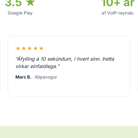
3.5 ★
10+ ár
Google Play
af VoIP-reynslu
★★★★★
“Áfylling á 10 sekúndum, í hvert sinn. Þetta
virkar einfaldlega.”
Marc B.
· Kópavogur