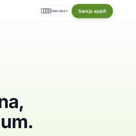
🇮🇸
Sækja appið
Íslenska
▾
ína,
num.