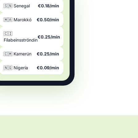
🇸🇳 Senegal
€0.18/min
🇲🇦 Marokkó
€0.50/min
🇨🇮
€0.25/min
Fílabeinsströndin
🇨🇲 Kamerún
€0.25/min
🇳🇬 Nígería
€0.09/min