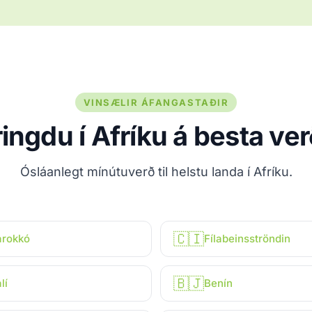
VINSÆLIR ÁFANGASTAÐIR
ingdu í Afríku á besta ver
Ósláanlegt mínútuverð til helstu landa í Afríku.
🇨🇮
rokkó
Fílabeinsströndin
🇧🇯
lí
Benín