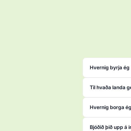
Hvernig byrja ég
Til hvaða landa g
Hvernig borga é
Bjóðið þið upp á 