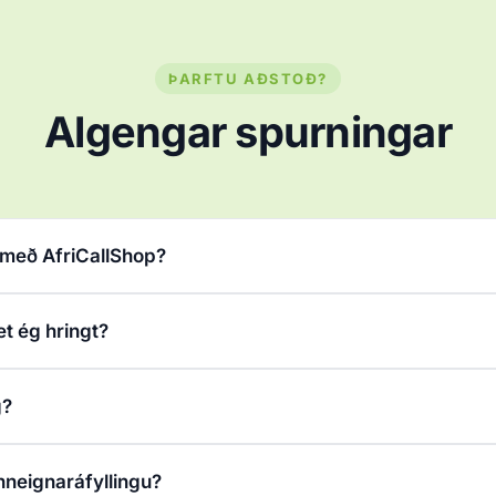
ÞARFTU AÐSTOÐ?
Algengar spurningar
 með AfriCallShop?
et ég hringt?
g?
inneignaráfyllingu?