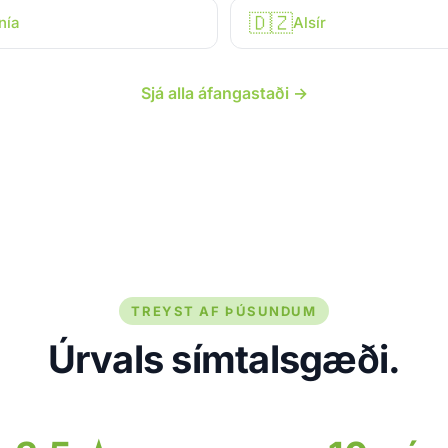
🇩🇿
nía
Alsír
Sjá alla áfangastaði →
TREYST AF ÞÚSUNDUM
Úrvals símtalsgæði.