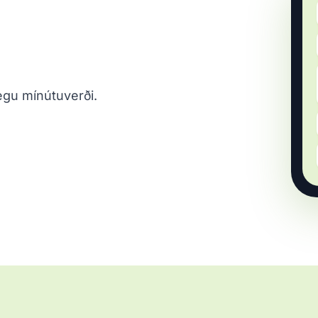
legu mínútuverði.