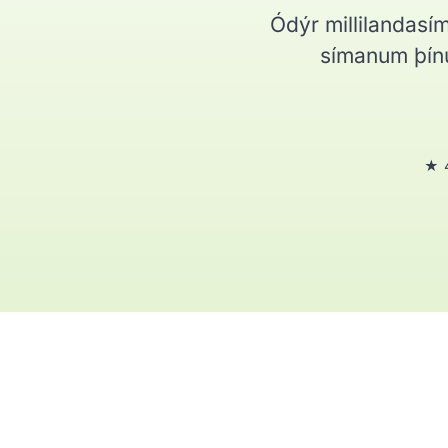
Ódýr millilandasím
símanum þínu
★ 4