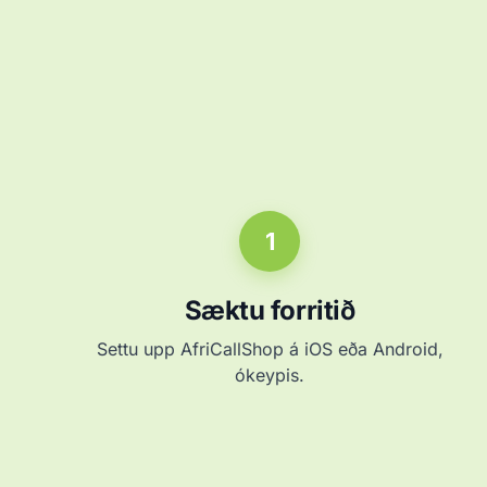
1
Sæktu forritið
Settu upp AfriCallShop á iOS eða Android,
ókeypis.