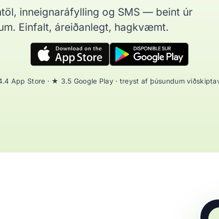
töl, inneignaráfylling og SMS — beint úr
m. Einfalt, áreiðanlegt, hagkvæmt.
.4 App Store · ★ 3.5 Google Play · treyst af þúsundum viðskipta