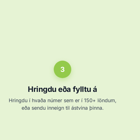
3
Hringdu eða fylltu á
Hringdu í hvaða númer sem er í 150+ löndum,
eða sendu inneign til ástvina þinna.