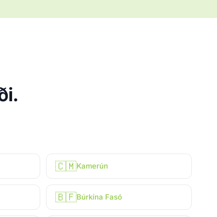
ði.
🇨🇲
Kamerún
🇧🇫
Búrkína Fasó