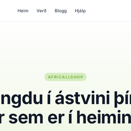
Heim
Verð
Blogg
Hjálp
AFRICALLSHOP
ngdu í ástvini þ
r sem er í heimi