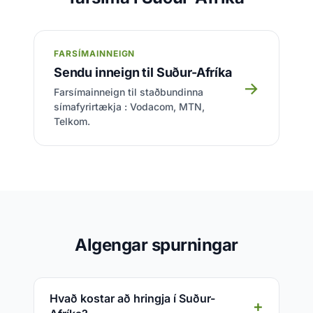
FARSÍMAINNEIGN
Sendu inneign til Suður-Afríka
→
Farsímainneign til staðbundinna
símafyrirtækja : Vodacom, MTN,
Telkom.
Algengar spurningar
Hvað kostar að hringja í Suður-