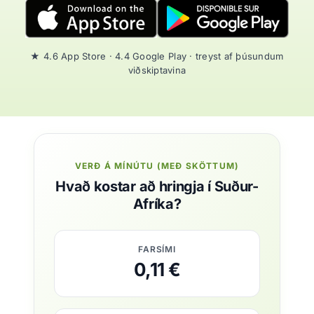
★ 4.6 App Store · 4.4 Google Play · treyst af þúsundum
viðskiptavina
VERÐ Á MÍNÚTU (MEÐ SKÖTTUM)
Hvað kostar að hringja í Suður-
Afríka?
FARSÍMI
0,11 €