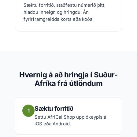
Sæktu forritið, staðfestu númerið þitt,
hladdu inneign og hringdu. Án
fyrirframgreidds korts eða kóða.
Hvernig á að hringja í Suður-
Afríka frá útlöndum
Sæktu forritið
1
Settu AfriCallShop upp ókeypis á
iOS eða Android.