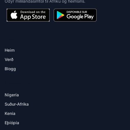
Ódýr millilandasímtöl til Afríku og heimsins.
VARA
Heim
Verð
Blogg
ÁFANGASTAÐIR
Nígería
Suður-Afríka
Kenía
Eþíópía