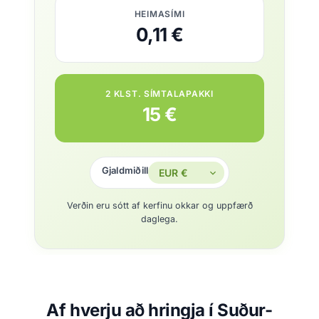
HEIMASÍMI
0,11 €
2 KLST. SÍMTALAPAKKI
15 €
Gjaldmiðill
Verðin eru sótt af kerfinu okkar og uppfærð
daglega.
Af hverju að hringja í Suður-