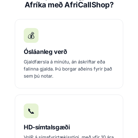
Afríka með AfriCallShop?
💰
Ósláanleg verð
Gjaldfærsla á mínútu, án áskriftar eða
falinna gjalda. Þú borgar aðeins fyrir það
sem þú notar.
📞
HD-símtalsgæði
VoIP á símafyrirtækisstigi, með yfir 10 ára