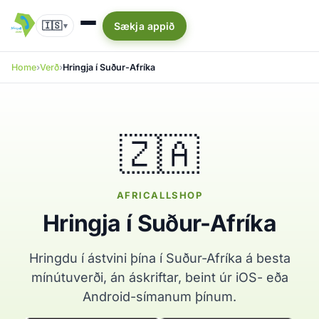
🇮🇸
Sækja appið
▾
Home
Verð
Hringja í Suður-Afríka
🇿🇦
AFRICALLSHOP
Hringja í Suður-Afríka
Hringdu í ástvini þína í Suður-Afríka á besta
mínútuverði, án áskriftar, beint úr iOS- eða
Android-símanum þínum.