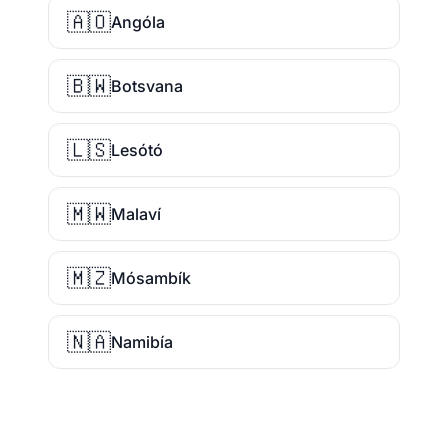
🇦🇴
Angóla
🇧🇼
Botsvana
🇱🇸
Lesótó
🇲🇼
Malaví
🇲🇿
Mósambík
🇳🇦
Namibía