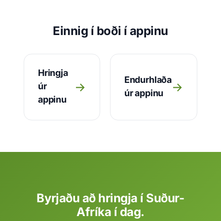
Einnig í boði í appinu
Hringja
Endurhlaða
→
→
úr
úr appinu
appinu
Byrjaðu að hringja í Suður-
Afríka í dag.