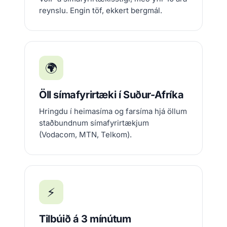
reynslu. Engin töf, ekkert bergmál.
🌍
Öll símafyrirtæki í Suður-Afríka
Hringdu í heimasíma og farsíma hjá öllum
staðbundnum símafyrirtækjum
(Vodacom, MTN, Telkom).
⚡
Tilbúið á 3 mínútum