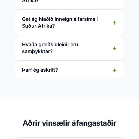
Afríka?
Get ég hlaðið inneign á farsíma í
Suður-Afríka?
Hvaða greiðsluleiðir eru
samþykktar?
Þarf ég áskrift?
Aðrir vinsælir áfangastaðir