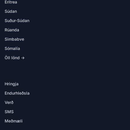
Erítrea
Súdan
Suður-Súdan
Rúanda
Simbabve
Sómalía
Öll lönd →
Í APPINU
Hringja
Endurhleðsla
Verð
SMS
Meðmæli