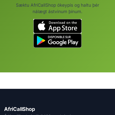
Sæktu AfriCallShop ókeypis og haltu þér
nálægt ástvinum þínum.
AfriCallShop