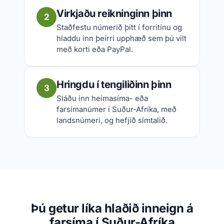
Virkjaðu reikninginn þinn
2
Staðfestu númerið þitt í forritinu og
hladdu inn þeirri upphæð sem þú vilt
með korti eða PayPal.
Hringdu í tengiliðinn þinn
3
Sláðu inn heimasíma- eða
farsímanúmer í Suður-Afríka, með
landsnúmeri, og hefjið símtalið.
Þú getur líka hlaðið inneign á
farsíma í Suður-Afríka