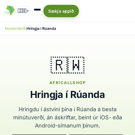
🇮🇸
Sækja appið
▾
Home
Verð
Hringja í Rúanda
🇷🇼
AFRICALLSHOP
Hringja í Rúanda
Hringdu í ástvini þína í Rúanda á besta
mínútuverði, án áskriftar, beint úr iOS- eða
Android-símanum þínum.