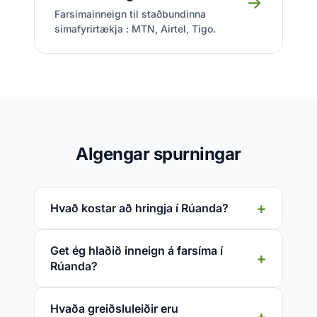
→
Farsímainneign til staðbundinna
símafyrirtækja : MTN, Airtel, Tigo.
Algengar spurningar
Hvað kostar að hringja í Rúanda?
Get ég hlaðið inneign á farsíma í
Rúanda?
Hvaða greiðsluleiðir eru