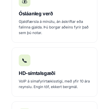
💰
Ósláanleg verð
Gjaldfærsla á mínútu, án áskriftar eða
falinna gjalda. Þú borgar aðeins fyrir það
sem þú notar.
📞
HD-símtalsgæði
VoIP á símafyrirtækisstigi, með yfir 10 ára
reynslu. Engin töf, ekkert bergmál.