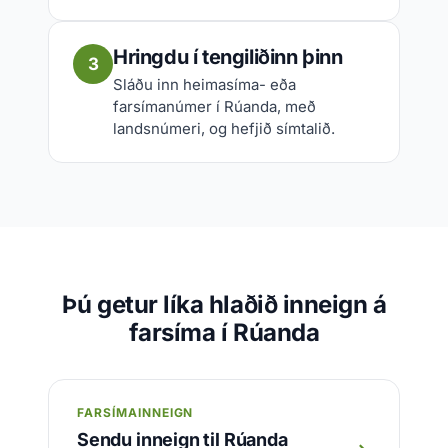
Hringdu í tengiliðinn þinn
3
Sláðu inn heimasíma- eða
farsímanúmer í Rúanda, með
landsnúmeri, og hefjið símtalið.
Þú getur líka hlaðið inneign á
farsíma í Rúanda
FARSÍMAINNEIGN
Sendu inneign til Rúanda