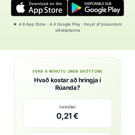
★ 4.6 App Store · 4.4 Google Play · treyst af þúsundum
viðskiptavina
VERÐ Á MÍNÚTU (MEÐ SKÖTTUM)
Hvað kostar að hringja í
Rúanda?
FARSÍMI
0,21 €