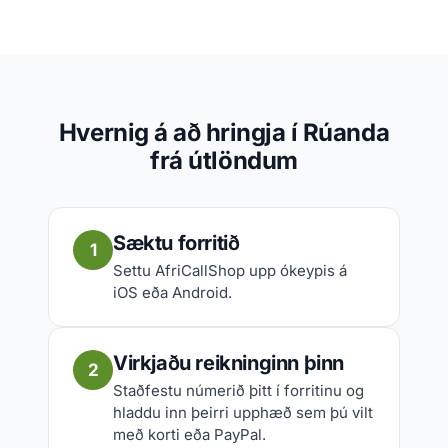
Hvernig á að hringja í Rúanda
frá útlöndum
Sæktu forritið
1
Settu AfriCallShop upp ókeypis á
iOS eða Android.
Virkjaðu reikninginn þinn
2
Staðfestu númerið þitt í forritinu og
hladdu inn þeirri upphæð sem þú vilt
með korti eða PayPal.