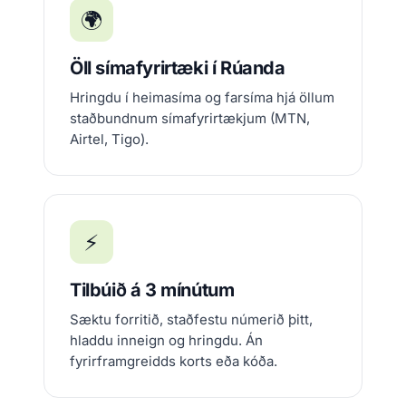
🌍
Öll símafyrirtæki í Rúanda
Hringdu í heimasíma og farsíma hjá öllum
staðbundnum símafyrirtækjum (MTN,
Airtel, Tigo).
⚡
Tilbúið á 3 mínútum
Sæktu forritið, staðfestu númerið þitt,
hladdu inneign og hringdu. Án
fyrirframgreidds korts eða kóða.