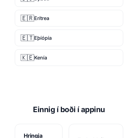
🇪🇷
Erítrea
🇪🇹
Eþíópía
🇰🇪
Kenía
Einnig í boði í appinu
Hringja