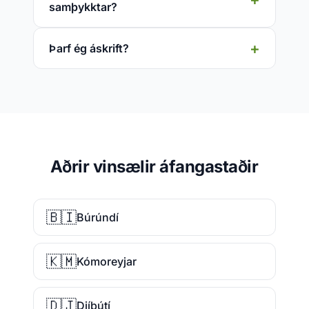
samþykktar?
Þarf ég áskrift?
Aðrir vinsælir áfangastaðir
🇧🇮
Búrúndí
🇰🇲
Kómoreyjar
🇩🇯
Djíbútí