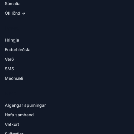
Sómalía
Öll lönd →
Í APPINU
Hringja
Endurhleðsla
Verð
SMS
Meðmæli
HJÁLP
Algengar spurningar
Hafa samband
Vefkort
Skilmálar