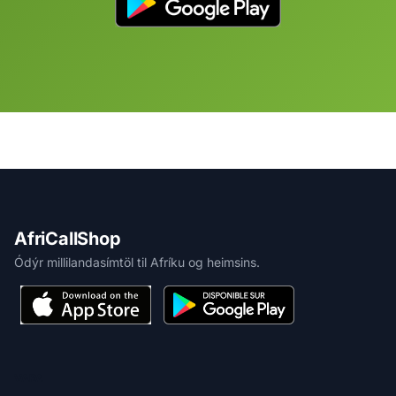
AfriCallShop
Ódýr millilandasímtöl til Afríku og heimsins.
VARA