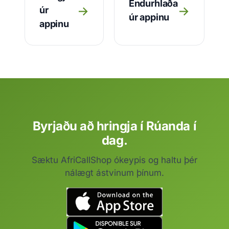
Endurhlaða
→
→
úr
úr appinu
appinu
Byrjaðu að hringja í Rúanda í
dag.
Sæktu AfriCallShop ókeypis og haltu þér
nálægt ástvinum þínum.