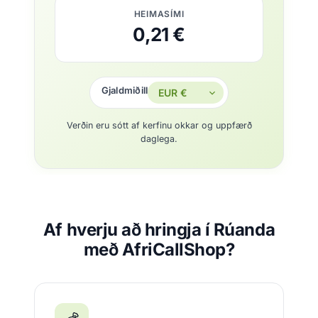
HEIMASÍMI
0,21 €
Gjaldmiðill
Verðin eru sótt af kerfinu okkar og uppfærð
daglega.
Af hverju að hringja í Rúanda
með AfriCallShop?