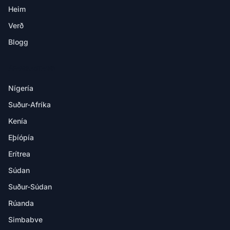
Heim
Verð
Blogg
ÁFANGASTAÐIR
Nígería
Suður-Afríka
Kenía
Eþíópía
Erítrea
Súdan
Suður-Súdan
Rúanda
Simbabve