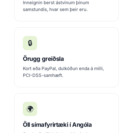
Inneignin berst ástvinum þínum
samstundis, hvar sem þeir eru.
🔒
Örugg greiðsla
Kort eða PayPal, dulkóðun enda á milli,
PCI-DSS-samhæft.
🌍
Öll símafyrirtæki í Angóla