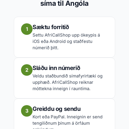
síma til Angóla
Sæktu forritið
1
Settu AfriCallShop upp ókeypis á
iOS eða Android og staðfestu
númerið þitt.
Sláðu inn númerið
2
Veldu staðbundið símafyrirtæki og
upphæð. AfriCallShop reiknar
móttekna inneign í rauntíma.
Greiddu og sendu
3
Kort eða PayPal. Inneignin er send
tengiliðnum þínum á örfáum