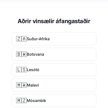
Aðrir vinsælir áfangastaðir
🇿🇦
Suður-Afríka
🇧🇼
Botsvana
🇱🇸
Lesótó
🇲🇼
Malaví
🇲🇿
Mósambík