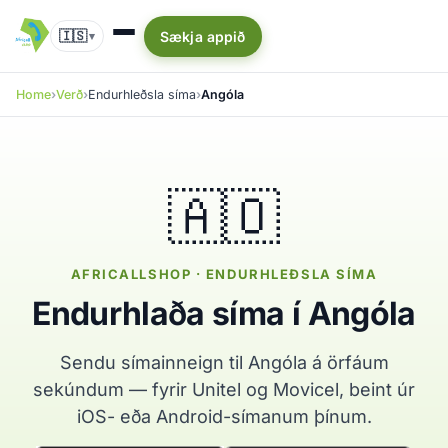
🇮🇸
Sækja appið
▾
Home
Verð
Endurhleðsla síma
Angóla
🇦🇴
AFRICALLSHOP · ENDURHLEÐSLA SÍMA
Endurhlaða síma í Angóla
Sendu símainneign til Angóla á örfáum
sekúndum — fyrir Unitel og Movicel, beint úr
iOS- eða Android-símanum þínum.