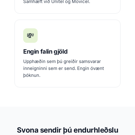
Samhæft við Unitel og Movicel.
💸
Engin falin gjöld
Upphæðin sem þú greiðir samsvarar
inneigninni sem er send. Engin óvænt
þóknun.
Svona sendir þú endurhleðslu