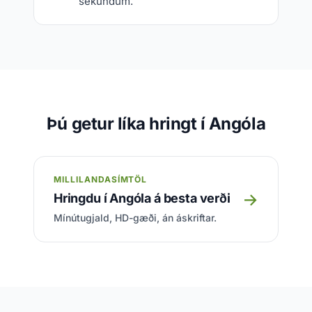
sekúndum.
Þú getur líka hringt í Angóla
MILLILANDASÍMTÖL
→
Hringdu í Angóla á besta verði
Mínútugjald, HD-gæði, án áskriftar.