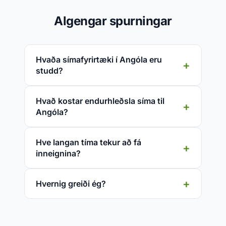
Algengar spurningar
Hvaða símafyrirtæki í Angóla eru
studd?
Hvað kostar endurhleðsla síma til
Angóla?
Hve langan tíma tekur að fá
inneignina?
Hvernig greiði ég?