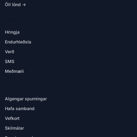
Öll lönd →
Í APPINU
Hringja
Endurhleðsla
Verð
SMS
Meðmæli
HJÁLP
Algengar spurningar
Hafa samband
Vefkort
Skilmálar