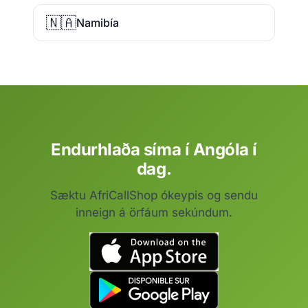
🇳🇦
Namibía
Endurhlaða síma í Angóla í
dag.
Sæktu AfriCallShop ókeypis og sendu
inneign á örfáum sekúndum.