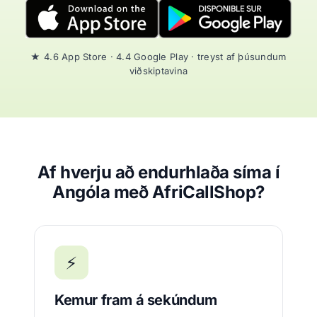
★ 4.6 App Store · 4.4 Google Play · treyst af þúsundum
viðskiptavina
Af hverju að endurhlaða síma í
Angóla með AfriCallShop?
⚡
Kemur fram á sekúndum