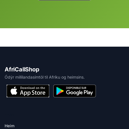
AfriCallShop
Ódýr millilandasímtöl til Afríku og heimsins.
VARA
Heim