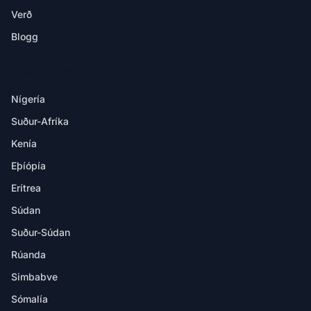
Verð
Blogg
ÁFANGASTAÐIR
Nígería
Suður-Afríka
Kenía
Eþíópía
Erítrea
Súdan
Suður-Súdan
Rúanda
Simbabve
Sómalía